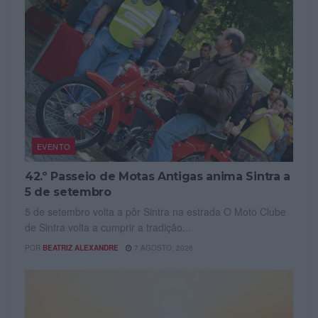
EVENTO
42.º Passeio de Motas Antigas anima Sintra a
5 de setembro
5 de setembro volta a pôr Sintra na estrada O Moto Clube
de Sintra volta a cumprir a tradição...
POR
BEATRIZ ALEXANDRE
7 AGOSTO, 2026