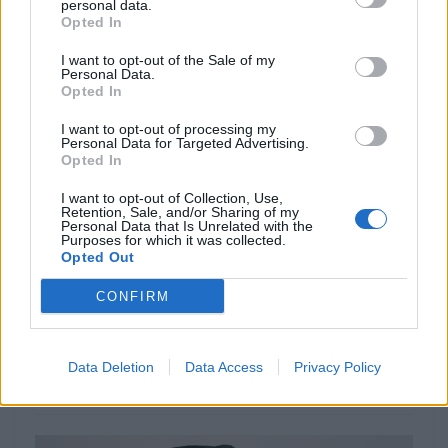
personal data.
espaço suficiente para dois capacetes. Tudo isso
Opted In
torna a Tiger Sport 660 numa moto interessante para
I want to opt-out of the Sale of my
o dia a dia, passeios de fim de semana e viagens
Personal Data.
Opted In
mais longas. O design exclusivo da Tiger Sport é
finalizado com detalhes interessantes e
I want to opt-out of processing my
Personal Data for Targeted Advertising.
acabamentos premium variados. As opções de cores
Opted In
premium incluem um azul / cinza escuro, cinza
escuro / laranja e uma decoração branca, a um preço
I want to opt-out of Collection, Use,
Retention, Sale, and/or Sharing of my
ainda por desvendar. Tudo sobre a marca está
Personal Data that Is Unrelated with the
Purposes for which it was collected.
presente em
triumphmotorcycles.pt
.
Opted Out
CONFIRM
Tags:
motos
Revista Motos
triumph
Triumph Tiger Sport 660
Data Deletion
Data Access
Privacy Policy
RELACIONADOS