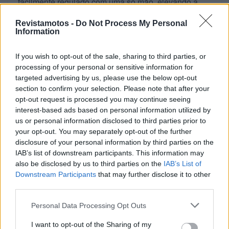
facilmente regulado com uma só mão, elevando a
altura de 1312 mm para 1395 mm. Acessórios
Revistamotos -
Do Not Process My Personal
opcionais, como punhos aquecidos e proteções de
Information
mão, proporcionam conforto adicional em condições
adversas.
If you wish to opt-out of the sale, sharing to third parties, or
processing of your personal or sensitive information for
targeted advertising by us, please use the below opt-out
section to confirm your selection. Please note that after your
opt-out request is processed you may continue seeing
interest-based ads based on personal information utilized by
us or personal information disclosed to third parties prior to
your opt-out. You may separately opt-out of the further
disclosure of your personal information by third parties on the
IAB’s list of downstream participants. This information may
also be disclosed by us to third parties on the
IAB’s List of
Downstream Participants
that may further disclose it to other
Uma ampla gama de opções de bagagem também
third parties.
está disponível, incluindo malas na cor da moto,
Personal Data Processing Opt Outs
oferecendo uma capacidade combinada de 57 litros,
e um top case traseiro com 49 litros adicionais,
I want to opt-out of the Sharing of my