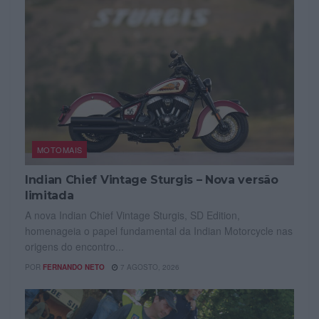
MOTOMAIS
Indian Chief Vintage Sturgis – Nova versão
limitada
A nova Indian Chief Vintage Sturgis, SD Edition,
homenageia o papel fundamental da Indian Motorcycle nas
origens do encontro...
POR
FERNANDO NETO
7 AGOSTO, 2026