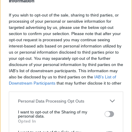
Information
If you wish to opt-out of the sale, sharing to third parties, or
processing of your personal or sensitive information for
targeted advertising by us, please use the below opt-out
MOTOMAIS
section to confirm your selection. Please note that after your
opt-out request is processed you may continue seeing
Kawasaki Vulcan mantém-se na gama em
interest-based ads based on personal information utilized by
2027
us or personal information disclosed to third parties prior to
Fazendo parte, com orgulho, da lendária gama Kawasaki
your opt-out. You may separately opt-out of the further
Vulcan, a Vulcan S de média cilindrada apresenta já uma
disclosure of your personal information by third parties on the
boa...
IAB’s list of downstream participants. This information may
also be disclosed by us to third parties on the
IAB’s List of
POR
FERNANDO NETO
7 AGOSTO, 2026
Downstream Participants
that may further disclose it to other
third parties.
Personal Data Processing Opt Outs
I want to opt-out of the Sharing of my
personal data.
Opted In