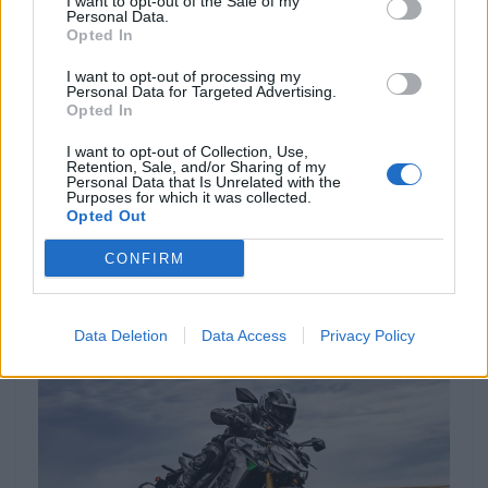
I want to opt-out of the Sale of my
Personal Data.
Opted In
I want to opt-out of processing my
Personal Data for Targeted Advertising.
EVENTO
Opted In
Africa Twin junta mais de 100 aventureiros
I want to opt-out of Collection, Use,
Retention, Sale, and/or Sharing of my
no Norte de Portugal
Personal Data that Is Unrelated with the
Purposes for which it was collected.
O Norte de Portugal voltou a receber a comunidade Africa
Opted Out
Twin para mais um encontro dedicado ao mototurismo.
Desta...
CONFIRM
POR
BEATRIZ ALEXANDRE
6 AGOSTO, 2026
Data Deletion
Data Access
Privacy Policy