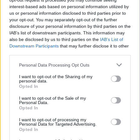
opt-out request is processed you may continue seeing
interest-based ads based on personal information utilized by
RELACIONADOS
us or personal information disclosed to third parties prior to
your opt-out. You may separately opt-out of the further
disclosure of your personal information by third parties on the
IAB’s list of downstream participants. This information may
also be disclosed by us to third parties on the
IAB’s List of
Downstream Participants
that may further disclose it to other
third parties.
Personal Data Processing Opt Outs
I want to opt-out of the Sharing of my
personal data.
Opted In
I want to opt-out of the Sale of my
NOTÍCIAS
Personal Data.
Opted In
Max Toth entra em cena e agita a Bagger
World Cup em Silverstone
I want to opt-out of processing my
Personal Data for Targeted Advertising.
A FIM Harley-Davidson Bagger World Cup regressa ao
Opted In
Circuito de Silverstone de 7 a 9 de agosto para a...