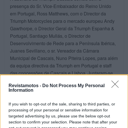
presença do Sr. Vice-Embaixador do Reino Unido
em Portugal, Ross Matthews, com o Director da
Triumph Motorcycles para o mercado europeu Andy
Gawthorpe, o Director Geral da Triumph Espanha &
Portugal, Santiago Mullás, o Director de
Desenvolvimento de Rede para a Península Ibérica,
Juanes Sevillano, o sr. Vereador da Câmara
Municipal de Cascais, Nuno Piteira Lopes, para além
da equipa directiva da Triumph em Portugal e staff
das concessões de Cascais e Lisboa. Juntaram-se
clientes, amigos e inúmeras personalidades ligadas
Revistamotos -
Do Not Process My Personal
à vida institucional, cultural e social do Concelho de
Information
Cascais.
If you wish to opt-out of the sale, sharing to third parties, or
Tags:
Cascais
destaque
loja
processing of your personal or sensitive information for
targeted advertising by us, please use the below opt-out
Triumph Motorcycles
section to confirm your selection. Please note that after your