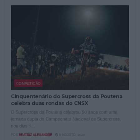
COMPETIÇÃO
Cinquentenário do Supercross da Poutena
celebra duas rondas do CNSX
O Supercross da Poutena celebrou 50 anos com uma
jornada dupla do Campeonato Nacional de Supercross,
nos dias 1...
POR
BEATRIZ ALEXANDRE
5 AGOSTO, 2026