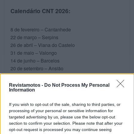
Calendário CNT 2026:
8 de fevereiro – Cantanhede
22 de março – Serpins
26 de abril – Viana do Castelo
31 de maio – Valongo
14 de junho – Barcelos
20 de setembro – Ansião
4 de outubro – Celorico da Beira
8 de novembro – Maçãs de Dona Maria
Revistamotos -
Do Not Process My Personal
Information
Tags:
calendário
Campeonato Nacional
motos
If you wish to opt-out of the sale, sharing to third parties, or
Revista Motos
Trial
processing of your personal or sensitive information for
targeted advertising by us, please use the below opt-out
section to confirm your selection. Please note that after your
RELACIONADOS
opt-out request is processed you may continue seeing