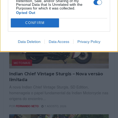
Retention, Sale, and/or Sharing of my
Personal Data that Is Unrelated with the
Purposes for which it was collected.
Opted Out
CONFIRM
Data Deletion
Data Access
Privacy Policy
MOTOMAIS
Indian Chief Vintage Sturgis – Nova versão
limitada
A nova Indian Chief Vintage Sturgis, SD Edition,
homenageia o papel fundamental da Indian Motorcycle nas
origens do encontro...
POR
FERNANDO NETO
7 AGOSTO, 2026