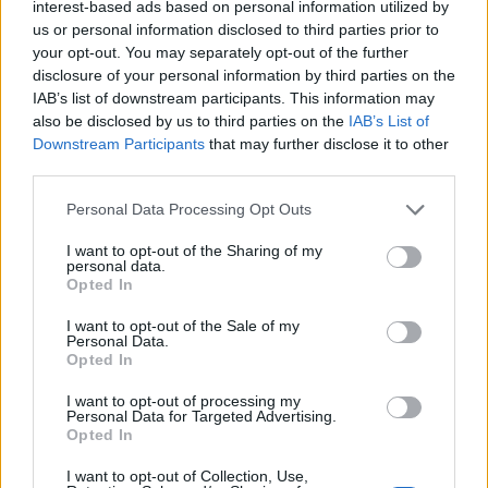
interest-based ads based on personal information utilized by
us or personal information disclosed to third parties prior to
your opt-out. You may separately opt-out of the further
disclosure of your personal information by third parties on the
IAB’s list of downstream participants. This information may
also be disclosed by us to third parties on the
IAB’s List of
Downstream Participants
that may further disclose it to other
third parties.
Personal Data Processing Opt Outs
I want to opt-out of the Sharing of my
personal data.
Opted In
EQUIPAMENTOS
I want to opt-out of the Sale of my
Leatt eleva a aventura com a nova ADV
Personal Data.
HydraDri 8.5
Opted In
A Leatt lança a ADV HydraDri 8.5 para quem vive a
I want to opt-out of processing my
aventura sem limites. A marca aposta numa bota...
Personal Data for Targeted Advertising.
Opted In
POR
BEATRIZ ALEXANDRE
10 AGOSTO, 2026
I want to opt-out of Collection, Use,