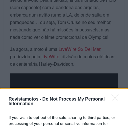
(sem capacete) com a bandeira das argolas,
embarca num avião rumo a LA, de onde salta em
paraquedas… ou seja, Tom Cruise no seu melhor,
mostrando que não há missões impossíveis, mas
nada como ver o filme promocional da Olympics!
Já agora, a moto é uma
LiveWire S2 Del Mar
,
produzida pela
LiveWire
, divisão de motos elétricas
da centenária Harley-Davidson.
Revistamotos -
Do Not Process My Personal
Information
If you wish to opt-out of the sale, sharing to third parties, or
processing of your personal or sensitive information for