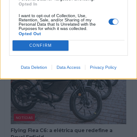
Max Toth entra em cena e agita a Bagger
Opted In
World Cup em Silverstone
I want to opt-out of Collection, Use,
A FIM Harley-Davidson Bagger World Cup regressa ao
Retention, Sale, and/or Sharing of my
Circuito de Silverstone de 7 a 9 de agosto para a...
Personal Data that Is Unrelated with the
Purposes for which it was collected.
POR
BEATRIZ ALEXANDRE
5 AGOSTO, 2026
Opted Out
CONFIRM
Data Deletion
Data Access
Privacy Policy
NOTÍCIAS
Flying Flea C6: a elétrica que redefine a