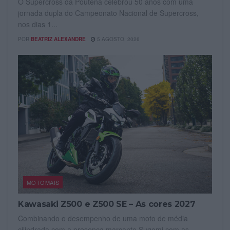
O Supercross da Poutena celebrou 50 anos com uma
jornada dupla do Campeonato Nacional de Supercross,
nos dias 1...
POR
BEATRIZ ALEXANDRE
5 AGOSTO, 2026
MOTOMAIS
Kawasaki Z500 e Z500 SE – As cores 2027
Combinando o desempenho de uma moto de média
cilindrada com a presença marcante Sugomi com as