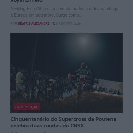
Royal Enfield
A Flying Flea C6 já está à venda na Índia e deverá chegar
à Europa em setembro. Surge como...
POR
BEATRIZ ALEXANDRE
5 AGOSTO, 2026
COMPETIÇÃO
Cinquentenário do Supercross da Poutena
celebra duas rondas do CNSX