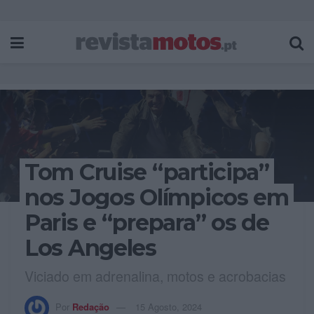
Tom Cruise “participa”
nos Jogos Olímpicos em
Paris e “prepara” os de
Los Angeles
Viciado em adrenalina, motos e acrobacias
Por
Redação
15 Agosto, 2024