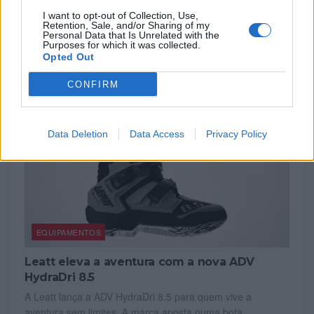
I want to opt-out of Collection, Use,
Retention, Sale, and/or Sharing of my
RELACIONADOS
Personal Data that Is Unrelated with the
Purposes for which it was collected.
Opted Out
CONFIRM
Data Deletion
Data Access
Privacy Policy
EQUIPAMENTOS
Leatt eleva a aventura com a nova ADV
HydraDri 8.5
A Leatt lança a ADV HydraDri 8.5 para quem vive a
aventura sem limites. A marca aposta numa bota...