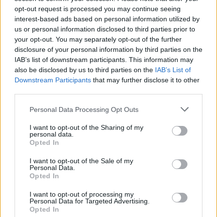
este muito aguardado modelo. Usufruindo de 5 anos
opt-out request is processed you may continue seeing
de garantia, que podem ser estendidos a sete anos
interest-based ads based on personal information utilized by
us or personal information disclosed to third parties prior to
com o Suzuki Care. A rede de concessionários
your opt-out. You may separately opt-out of the further
Suzuki encontra-se disponível para prestar todos os
disclosure of your personal information by third parties on the
esclarecimentos sobre o modelo, as suas
IAB’s list of downstream participants. This information may
características e condições comerciais. Ainda assim
also be disclosed by us to third parties on the
IAB’s List of
Downstream Participants
that may further disclose it to other
a informação pode ser consultada em
third parties.
www.suzukimoto.pt/
Personal Data Processing Opt Outs
I want to opt-out of the Sharing of my
personal data.
Opted In
I want to opt-out of the Sale of my
Personal Data.
Tags:
motos
Preço e disponibilidade
Opted In
Revista Motos
Suzuki
Suzuki Motos
I want to opt-out of processing my
Personal Data for Targeted Advertising.
Suzuki SV-7GX
Opted In