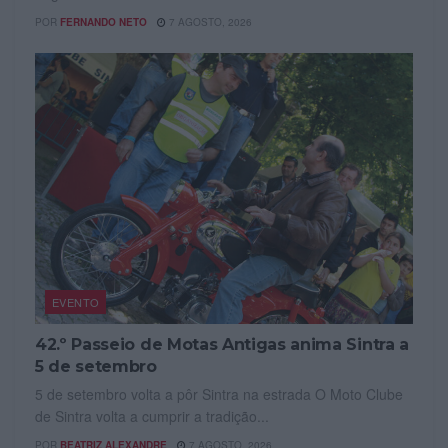
POR
FERNANDO NETO
7 AGOSTO, 2026
EVENTO
42.º Passeio de Motas Antigas anima Sintra a
5 de setembro
5 de setembro volta a pôr Sintra na estrada O Moto Clube
de Sintra volta a cumprir a tradição...
POR
BEATRIZ ALEXANDRE
7 AGOSTO, 2026