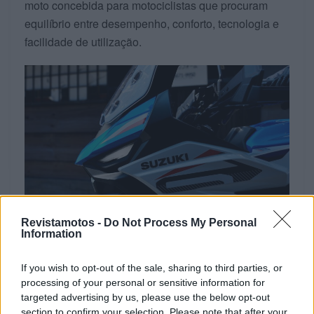
moto concebida para motociclistas que procuram
equilíbrio entre desempenho, conforto, tecnologia e
facilidade de utilização.
Revistamotos -
Do Not Process My Personal
Information
A nova Suzuki SV-7GX estará disponível em
Portugal
, já no próximo Verão,
com um competitivo
If you wish to opt-out of the sale, sharing to third parties, or
processing of your personal or sensitive information for
preço a partir dos
8 749 €
, mas até lá certamente que
targeted advertising by us, please use the below opt-out
a Revista Motos e o Moto+ ainda farão um teste a
section to confirm your selection. Please note that after your