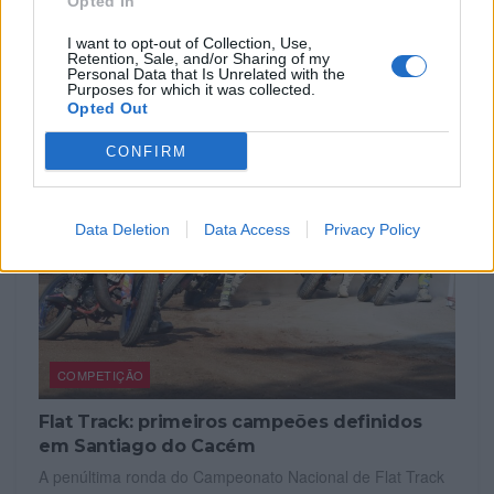
Opted In
jornada dupla do Campeonato Nacional de Supercross,
nos dias 1...
I want to opt-out of Collection, Use,
Retention, Sale, and/or Sharing of my
POR
BEATRIZ ALEXANDRE
5 AGOSTO, 2026
Personal Data that Is Unrelated with the
Purposes for which it was collected.
Opted Out
CONFIRM
Data Deletion
Data Access
Privacy Policy
COMPETIÇÃO
Flat Track: primeiros campeões definidos
em Santiago do Cacém
A penúltima ronda do Campeonato Nacional de Flat Track