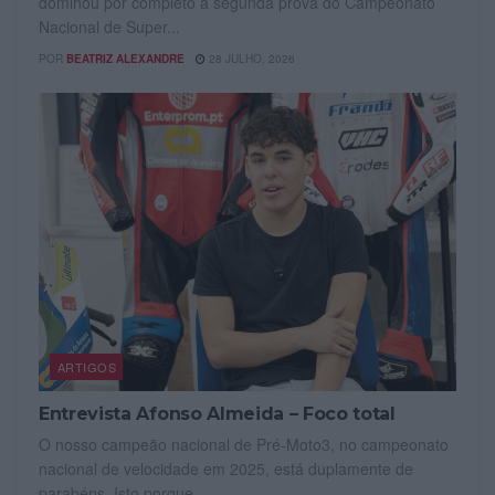
dominou por completo a segunda prova do Campeonato
Nacional de Super...
POR
BEATRIZ ALEXANDRE
28 JULHO, 2026
ARTIGOS
Entrevista Afonso Almeida – Foco total
O nosso campeão nacional de Pré-Moto3, no campeonato
nacional de velocidade em 2025, está duplamente de
parabéns. Isto porque,...