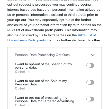
opt-out request is processed you may continue seeing
interest-based ads based on personal information utilized by
RELACIONADOS
us or personal information disclosed to third parties prior to
your opt-out. You may separately opt-out of the further
disclosure of your personal information by third parties on the
IAB’s list of downstream participants. This information may
also be disclosed by us to third parties on the
IAB’s List of
Downstream Participants
that may further disclose it to other
third parties.
Personal Data Processing Opt Outs
I want to opt-out of the Sharing of my
personal data.
Opted In
EVENTO
I want to opt-out of the Sale of my
Personal Data.
Opted In
Africa Twin junta mais de 100 aventureiros
no Norte de Portugal
I want to opt-out of processing my
Personal Data for Targeted Advertising.
O Norte de Portugal voltou a receber a comunidade Africa
Opted In
Twin para mais um encontro dedicado ao mototurismo.