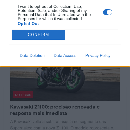
Desta...
I want to opt-out of Collection, Use,
Retention, Sale, and/or Sharing of my
POR
BEATRIZ ALEXANDRE
6 AGOSTO, 2026
Personal Data that Is Unrelated with the
Purposes for which it was collected.
Opted Out
CONFIRM
Data Deletion
Data Access
Privacy Policy
NOTÍCIAS
Kawasaki Z1100: precisão renovada e
resposta mais imediata
A Kawasaki volta a subir a fasquia no segmento das
Supernaked com a nova Z1100. O modelo representa o...