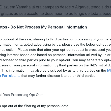
Diaz, em Yamaha já era campeão desde o Algarve, tendo sido 
, graças ao seu excelente desempenho ao longo de toda a époc
oto suíço da Ten Kate Yamaha, que já tem garantida a subida 
tos -
Do Not Process My Personal Information
tinua a mostrar uma competitividade acima da média e tem a
á campeão. Bela forma de se despedir das SSP. O italiano Lore
to opt-out of the sale, sharing to third parties, or processing of your per
formation for targeted advertising by us, please use the below opt-out s
m 352 pontos já ficou para trás. Em terceiro continua o turco
r selection. Please note that after your opt-out request is processed y
tos.
eing interest-based ads based on personal information utilized by us or
disclosed to third parties prior to your opt-out. You may separately opt-
losure of your personal information by third parties on the IAB’s list of
. This information may also be disclosed by us to third parties on the
IA
Participants
that may further disclose it to other third parties.
l Data Processing Opt Outs
o opt-out of the Sharing of my personal data.