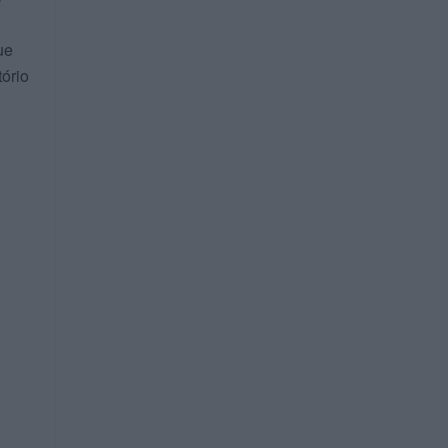
ue
ório