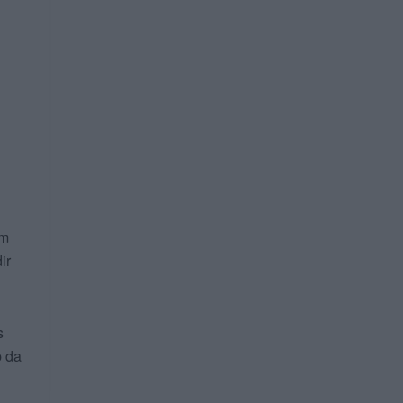
em
ir
s
p da