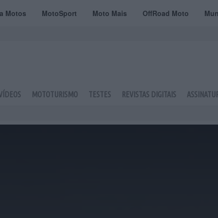
ta Motos
MotoSport
Moto Mais
OffRoad Moto
Mun
VÍDEOS
MOTOTURISMO
TESTES
REVISTAS DIGITAIS
ASSINATU