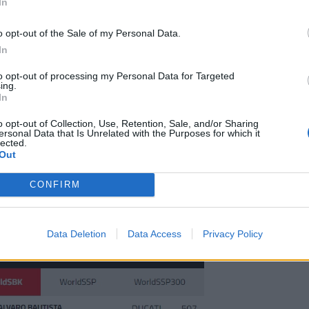
In
o opt-out of the Sale of my Personal Data.
In
 incrível a luta, mas Bautista foi mais forte e deu uma grande
to opt-out of processing my Personal Data for Targeted
ing.
lente réplica de Razgatlioglu que tem agora Rea perigosamente
In
o opt-out of Collection, Use, Retention, Sale, and/or Sharing
ersonal Data that Is Unrelated with the Purposes for which it
e piloto da Ducati Aruba.it reforça a sua posição e tem agora 50
lected.
Out
oglu, em Yamaha, está mais longe, somando 425 pontos. O inglê
ora em terceiro com 409 pontos. Estão em jogo nas duas últim
CONFIRM
Bautista está bem colocado para ser campeão e pode até aconte
antido…
Data Deletion
Data Access
Privacy Policy