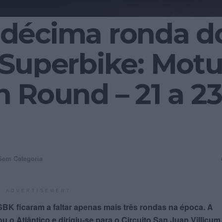
décima ronda d
Superbike: Motu
 Round – 21 a 23
Sem Categoria
ADVERTISEMENT
BK ficaram a faltar apenas mais três rondas na época. A
 o Atlântico e dirigiu-se para o Circuito San Juan Villicum