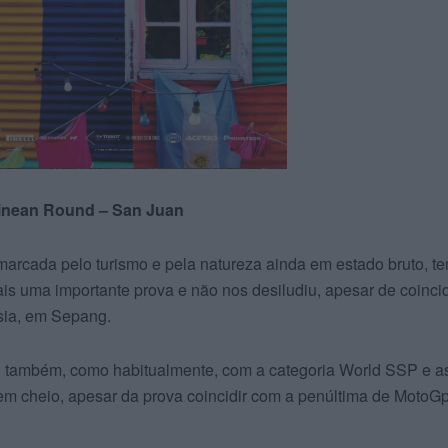
inean Round – San Juan
marcada pelo turismo e pela natureza ainda em estado bruto, t
ais uma importante prova e não nos desiludiu, apesar de coincid
sia, em Sepang.
u também, como habitualmente, com a categoria World SSP e a
em cheio, apesar da prova coincidir com a penúltima de MotoG