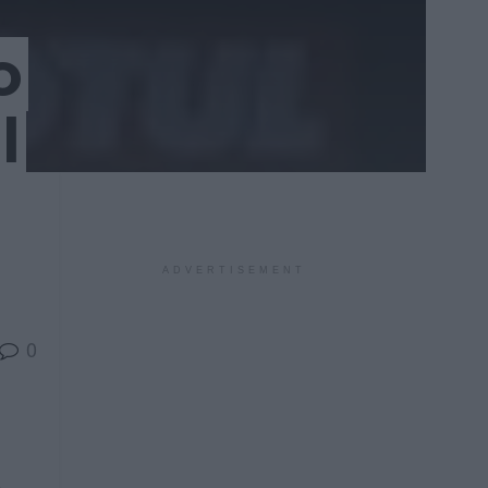
o
l
ADVERTISEMENT
0
.