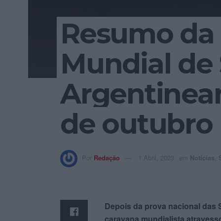
Resumo da 
Mundial de 
Argentinean
de outubro
Por
Redação
1 Abril, 2023
em
Notícias
,
Depois da prova nacional das S
caravana mundialista atravessou