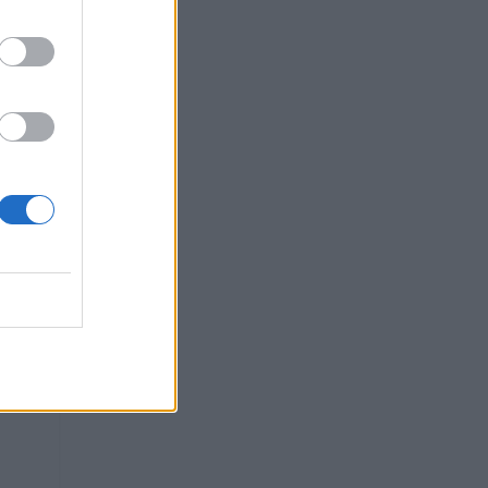
7
s da
as
cer