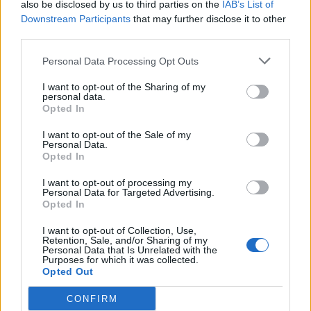
also be disclosed by us to third parties on the
IAB’s List of
Downstream Participants
that may further disclose it to other
third parties.
EVENTO
Personal Data Processing Opt Outs
Africa Twin junta mais de 100 aventureiros
no Norte de Portugal
I want to opt-out of the Sharing of my
personal data.
O Norte de Portugal voltou a receber a comunidade Africa
Opted In
Twin para mais um encontro dedicado ao mototurismo.
Desta...
I want to opt-out of the Sale of my
Personal Data.
POR
BEATRIZ ALEXANDRE
6 AGOSTO, 2026
Opted In
I want to opt-out of processing my
Personal Data for Targeted Advertising.
Opted In
I want to opt-out of Collection, Use,
Retention, Sale, and/or Sharing of my
Personal Data that Is Unrelated with the
Purposes for which it was collected.
Opted Out
CONFIRM