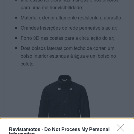
para uma melhor visibilidade;
Material exterior altamente resistente à abrasão;
Grandes inserções de rede permeáveis ao ar;
Forro 3D nas costas para a circulação do ar;
Dois bolsos laterais com fecho de correr, um
bolso interior estanque à água e um bolso no
colete.
Revistamotos -
Do Not Process My Personal