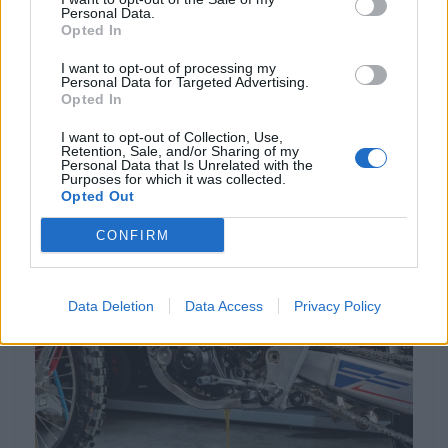
Personal Data.
Opted In
I want to opt-out of processing my
Personal Data for Targeted Advertising.
Opted In
EQUIPAMENTOS
I want to opt-out of Collection, Use,
Retention, Sale, and/or Sharing of my
Regina com corrente para a KTM 1390 Super
Personal Data that Is Unrelated with the
Duke RR Track
Purposes for which it was collected.
Opted Out
A Regina Catene Calibrate S.p.A., líder global em sistemas
de transmissão de alto desempenho, estabeleceu uma
CONFIRM
parceria técnica com...
POR
BEATRIZ ALEXANDRE
3 AGOSTO, 2026
Data Deletion
Data Access
Privacy Policy