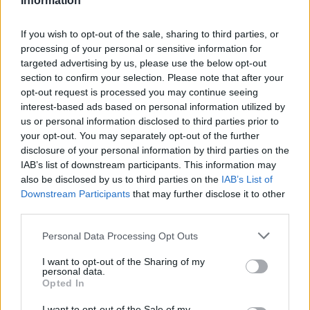
Information
A versão de homem está disponível nos tamanhos
If you wish to opt-out of the sale, sharing to third parties, or
46 ao 66 e a versão de mulher do tamanho 34 ao 48.
processing of your personal or sensitive information for
targeted advertising by us, please use the below opt-out
O casaco tem um PVP recomendado de 610€ e
section to confirm your selection. Please note that after your
podem ser consultadas mais informações no site
opt-out request is processed you may continue seeing
interest-based ads based on personal information utilized by
BMW Motorrad
.
us or personal information disclosed to third parties prior to
your opt-out. You may separately opt-out of the further
Tags:
Bavella
Blusão
destaque
Motorrad
disclosure of your personal information by third parties on the
IAB’s list of downstream participants. This information may
also be disclosed by us to third parties on the
IAB’s List of
RELACIONADOS
Downstream Participants
that may further disclose it to other
third parties.
Personal Data Processing Opt Outs
I want to opt-out of the Sharing of my
personal data.
Opted In
I want to opt-out of the Sale of my