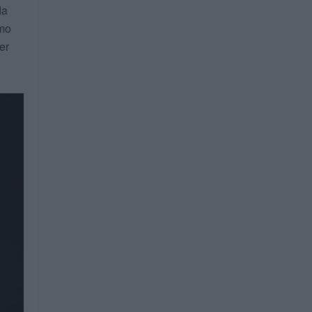
da
imo
er