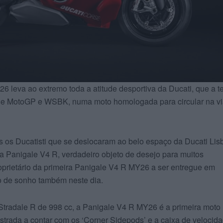
 leva ao extremo toda a atitude desportiva da Ducati, que a 
 de MotoGP e WSBK, numa moto homologada para circular na v
 os Ducatisti que se deslocaram ao belo espaço da Ducati Lis
 Panigale V4 R, verdadeiro objeto de desejo para muitos
proprietário da primeira Panigale V4 R MY26 a ser entregue em
o de sonho também neste dia.
tradale R de 998 cc, a Panigale V4 R MY26 é a primeira moto
strada a contar com os ‘Corner Sidepods’ e a caixa de velocid