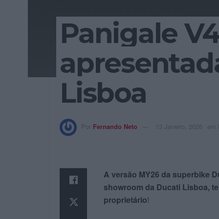
Panigale V4
apresentad
Lisboa
Por
Fernando Neto
13 Janeiro, 2026
em
A versão MY26 da superbike Du
showroom da Ducati Lisboa, te
proprietário
!