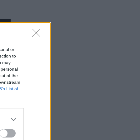
sonal or
ection to
ou may
 personal
out of the
 downstream
B’s List of