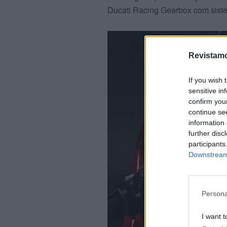
Ducati Racing Gearbox com siste
Revistamo
If you wish 
sensitive in
confirm you
continue se
information 
further disc
participants
Downstream 
Persona
I want t