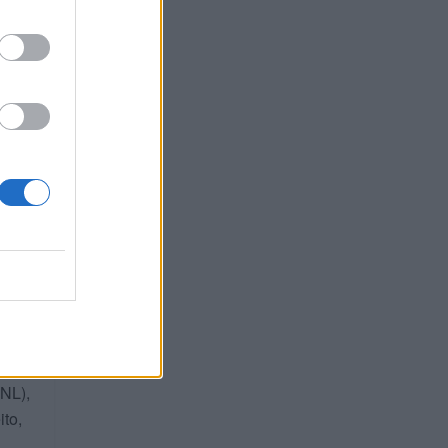
sas,
 mais
tar
da
ir
DNL),
to,