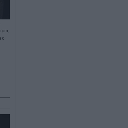
o
 rpm,
m o