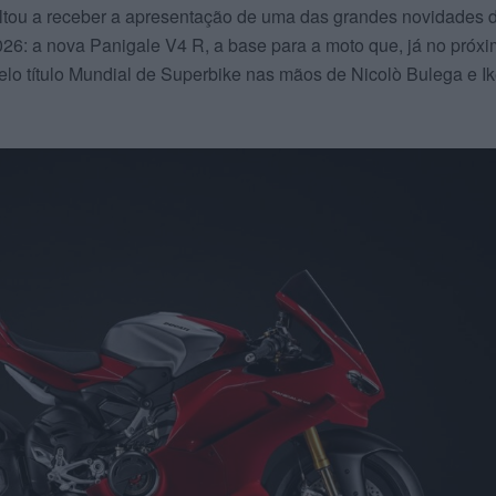
ltou a receber a apresentação de uma das grandes novidades 
26: a nova Panigale V4 R, a base para a moto que, já no próx
 pelo título Mundial de Superbike nas mãos de Nicolò Bulega e Ik