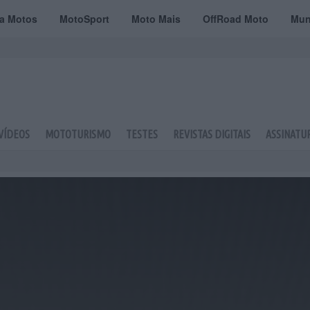
ta Motos
MotoSport
Moto Mais
OffRoad Moto
Mun
VÍDEOS
MOTOTURISMO
TESTES
REVISTAS DIGITAIS
ASSINATU