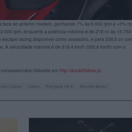
da face ao anterior modelo, ganhando 7% às 6.000 rpm e +3% n
2.000 rpm, enquanto a potência máxima é de 218 cv às 15.750
 escape racing disponível como acessório, e para 238,5 cv co
se. A velocidade máxima é de 318,4 km/h (330,6 km/h) com o
 concessionário lisboeta em
http://ducatilisboa.pt
.
cati Lisboa
motos
Panigale V4 R
Revista Motos