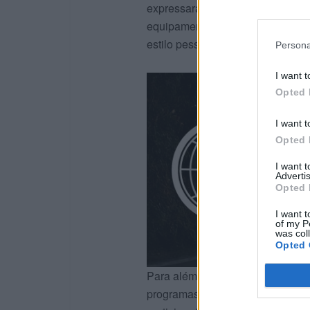
expressaram a sua individualida
equipamento exclusivo, converte
estilo pessoal.
Persona
I want t
Opted 
I want t
Opted 
I want 
Advertis
Opted 
I want t
of my P
was col
Opted 
Para além da celebração, o One 
programas de formação e a inici