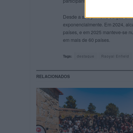
participantes regressem a casa s
Desde a sua primeira edição em 
exponencialmente. Em 2024, alca
países, e em 2025 manteve-se nu
em mais de 60 países.
Tags:
destaque
Raoyal Enfield
RELACIONADOS