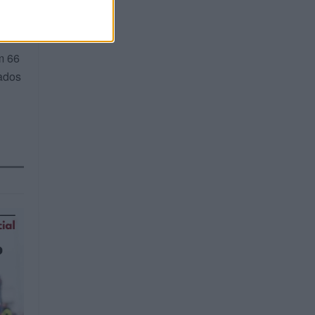
s.
m 66
ados