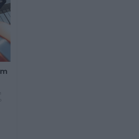
em
h
o