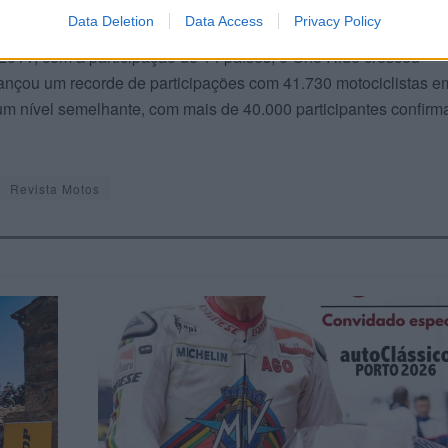
ãos e salvos para desfrutar de novas aventuras sobre duas roda
Data Deletion
Data Access
Privacy Policy
2011, com a participação de 14 países, o One Ride cresceu
nçou um recorde de participações com 41.730 motociclistas e
m nível semelhante, com mais de 40.000 participantes confirm
Revista Motos