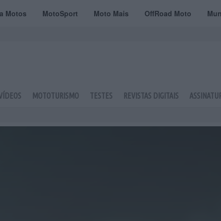
ta Motos
MotoSport
Moto Mais
OffRoad Moto
Mun
VÍDEOS
MOTOTURISMO
TESTES
REVISTAS DIGITAIS
ASSINATU