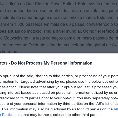
14ª edição do One Ride da Royal Enfield. Este evento oferece 
ld a oportunidade de se reunir e desfrutar de um dia inesquecí
 ambiente de camaradagem que caracteriza a marca. Este ano, 
param em 1.500 passeios em mais de 60 países, convertendo o 
s anuais do motociclismo a nível mundial. Como fiel reflexo 
uro Motociclismo», a festa começou com o primeiro passeio de 
o entardecer no Ocidente, criando uma celebração global de 24
 horários.
tos -
Do Not Process My Personal Information
a comunidade diversificada e apaixonada de motociclistas, d
erimentados, que se unem para celebrar a individualidade, a
to opt-out of the sale, sharing to third parties, or processing of your per
jar pela estrada. Este evento demonstra a força da comunidade
formation for targeted advertising by us, please use the below opt-out s
o mundo: uma comunidade global, mas ao mesmo tempo íntima
r selection. Please note that after your opt-out request is processed y
tem em companheiros de estrada graças à sua paixão partilh
eing interest-based ads based on personal information utilized by us or
disclosed to third parties prior to your opt-out. You may separately opt-
losure of your personal information by third parties on the IAB’s list of
. This information may also be disclosed by us to third parties on the
IA
is do que apenas um elemento de segurança: os participantes
Participants
that may further disclose it to other third parties.