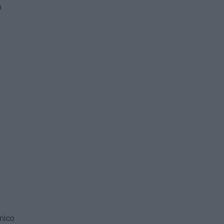
a
nico