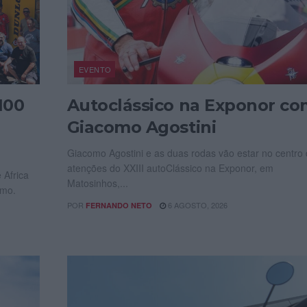
EVENTO
100
Autoclássico na Exponor c
Giacomo Agostini
Giacomo Agostini e as duas rodas vão estar no centro
atenções do XXIII autoClássico na Exponor, em
 Africa
Matosinhos,...
smo.
POR
6 AGOSTO, 2026
FERNANDO NETO