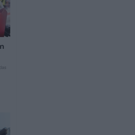
om
 das