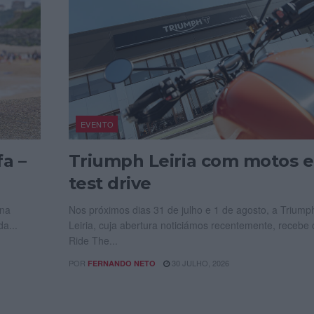
EVENTO
a –
Triumph Leiria com motos 
test drive
 na
Nos próximos dias 31 de julho e 1 de agosto, a Triump
a...
Leiria, cuja abertura noticiámos recentemente, recebe 
Ride The...
POR
30 JULHO, 2026
FERNANDO NETO