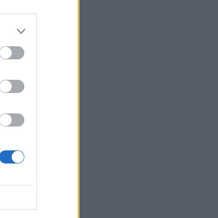
s e
de e