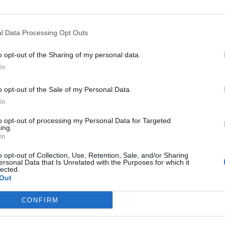
de com capacetes personalizados, modificações nas suas moto
ndo o equipamento de segurança numa expressão de criativida
l Data Processing Opt Outs
o opt-out of the Sharing of my personal data.
In
o opt-out of the Sale of my Personal Data.
In
to opt-out of processing my Personal Data for Targeted
ing.
In
o opt-out of Collection, Use, Retention, Sale, and/or Sharing
ersonal Data that Is Unrelated with the Purposes for which it
lected.
Out
Ride promove o motociclismo responsável com rotas seguras,
CONFIRM
ativa «Capacetes para a Índia», assegurando que todos os