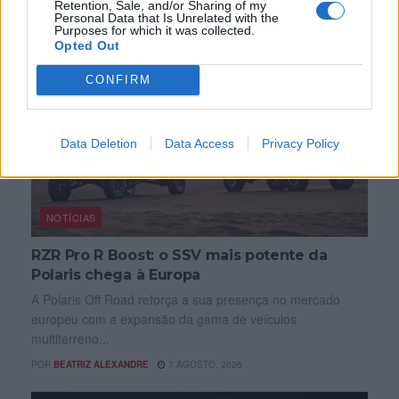
Retention, Sale, and/or Sharing of my
Personal Data that Is Unrelated with the
Purposes for which it was collected.
Opted Out
CONFIRM
Data Deletion
Data Access
Privacy Policy
NOTÍCIAS
RZR Pro R Boost: o SSV mais potente da
Polaris chega à Europa
A Polaris Off Road reforça a sua presença no mercado
europeu com a expansão da gama de veículos
multiterreno...
POR
BEATRIZ ALEXANDRE
7 AGOSTO, 2026