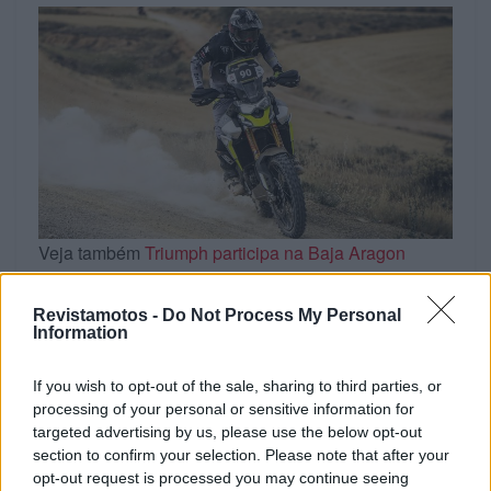
Veja também
Triumph participa na Baja Aragon
Revistamotos -
Do Not Process My Personal
PÁGINA 1 DE 4
Information
Tags:
Aragon Edition
Baja Aragon
destaque
If you wish to opt-out of the sale, sharing to third parties, or
Triumph Tiger
processing of your personal or sensitive information for
targeted advertising by us, please use the below opt-out
section to confirm your selection. Please note that after your
RELACIONADOS
opt-out request is processed you may continue seeing