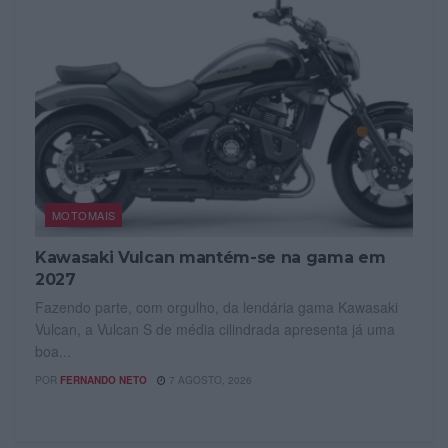
MOTOMAIS
Kawasaki Vulcan mantém-se na gama em
2027
Fazendo parte, com orgulho, da lendária gama Kawasaki
Vulcan, a Vulcan S de média cilindrada apresenta já uma
boa...
POR
FERNANDO NETO
7 AGOSTO, 2026