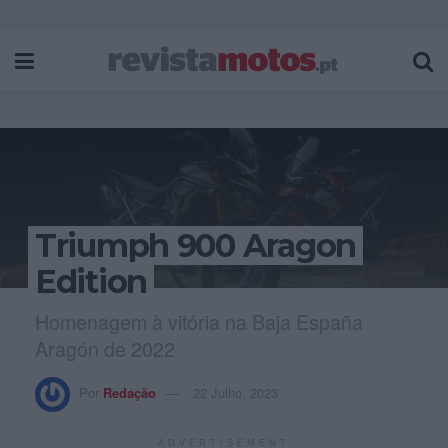
Triumph 900 Aragon
Edition
Homenagem à vitória na Baja España
Aragón de 2022
Por
Redação
22 Julho, 2023
ADVERTISEMENT