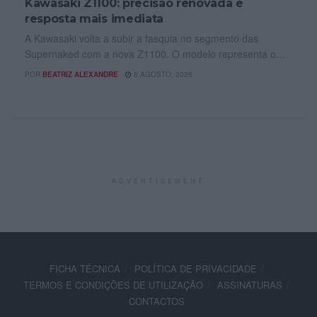
Kawasaki Z1100: precisão renovada e
resposta mais imediata
A Kawasaki volta a subir a fasquia no segmento das
Supernaked com a nova Z1100. O modelo representa o...
POR
BEATRIZ ALEXANDRE
6 AGOSTO, 2026
ADVERTISEMENT
FICHA TÉCNICA
POLÍTICA DE PRIVACIDADE
TERMOS E CONDIÇÕES DE UTILIZAÇÃO
ASSINATURAS
CONTACTOS