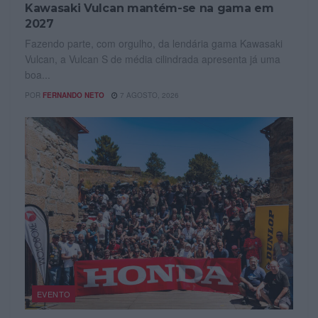
Kawasaki Vulcan mantém-se na gama em
2027
Fazendo parte, com orgulho, da lendária gama Kawasaki
Vulcan, a Vulcan S de média cilindrada apresenta já uma
boa...
POR
FERNANDO NETO
7 AGOSTO, 2026
EVENTO