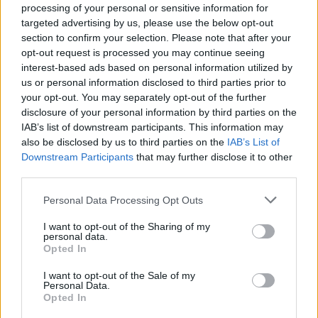
processing of your personal or sensitive information for
Foto:
Bruno Martins / @focusphotography.pt
targeted advertising by us, please use the below opt-out
section to confirm your selection. Please note that after your
Tags:
Campeonato Nacional de Motocross
Lustosa
opt-out request is processed you may continue seeing
Motocross
motos
MX
Revista Motos
interest-based ads based on personal information utilized by
us or personal information disclosed to third parties prior to
your opt-out. You may separately opt-out of the further
RELACIONADOS
disclosure of your personal information by third parties on the
IAB’s list of downstream participants. This information may
also be disclosed by us to third parties on the
IAB’s List of
Downstream Participants
that may further disclose it to other
third parties.
Personal Data Processing Opt Outs
I want to opt-out of the Sharing of my
personal data.
Opted In
I want to opt-out of the Sale of my
Personal Data.
Opted In
NOTÍCIAS