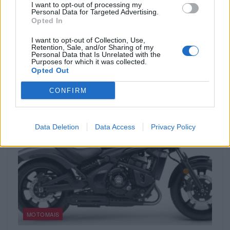
I want to opt-out of processing my
Personal Data for Targeted Advertising.
Design da Ducati Monster vence prémio Red
Opted In
Dot 2026
I want to opt-out of Collection, Use,
A Ducati volta a destacar-se no panorama internacional do
Retention, Sale, and/or Sharing of my
Personal Data that Is Unrelated with the
design. A nova Monster recebeu o Red Dot Design Award...
Purposes for which it was collected.
Opted Out
POR
BEATRIZ ALEXANDRE
7 AGOSTO, 2026
CONFIRM
Data Deletion
Data Access
Privacy Policy
MOTOMAIS