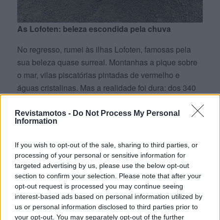
As Lofoten: beleza escondida pela chuva
No regresso, rumei às ilhas Lofoten, famosas pela
sua beleza quase surreal. Montanhas a pique sobre
o mar, vilas piscatórias pintadas de vermelho e
águas cristalinas. Mas a realidade foi dura: dos 340
km percorridos, cerca de 200 foram debaixo de
chuva intensa e nevoeiro cerrado. Grande parte da
Revistamotos -
Do Not Process My Personal
Information
paisagem ficou escondida, mas nas breves aberturas
de céu percebi porque são consideradas um dos
If you wish to opt-out of the sale, sharing to third parties, or
lugares mais bonitos do planeta.
processing of your personal or sensitive information for
targeted advertising by us, please use the below opt-out
section to confirm your selection. Please note that after your
opt-out request is processed you may continue seeing
interest-based ads based on personal information utilized by
us or personal information disclosed to third parties prior to
your opt-out. You may separately opt-out of the further