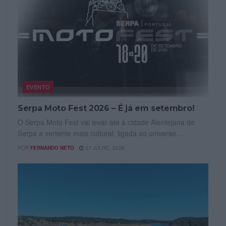
EVENTO
Serpa Moto Fest 2026 – É já em setembro!
O Serpa Moto Fest vai levar até à cidade Alentejana de
Serpa a vertente mais cultural, ligada ao universo...
POR
FERNANDO NETO
27 JULHO, 2026