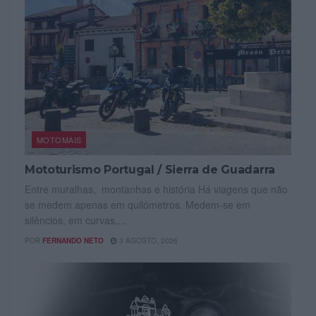
MOTOMAIS
Mototurismo Portugal / Sierra de Guadarra
Entre muralhas, montanhas e história Há viagens que não
se medem apenas em quilómetros. Medem-se em
silêncios, em curvas,...
POR
FERNANDO NETO
3 AGOSTO, 2026