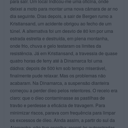
para sair. Um local indicou-me uma oficina, onde
deixei a moto para montar uma nova câmara de ar no
dia seguinte. Dias depois, a sair de Bergen rumo a
Kristiansand, um acidente obrigou ao fecho de um
túnel. A alternativa foi um desvio de 80 km por uma
estrada estreita e destruída, em plena montanha,
onde frio, chuva e gelo testaram os limites da
resistência. Já em Kristiansand, a travessia de quase
quatro horas de ferry até à Dinamarca foi uma
dádiva: depois de 500 km sob tempo miserável,
finalmente pude relaxar. Mas os problemas não
acabaram. Na Dinamarca, a suspensão dianteira
começou a perder óleo pelos retentores. O receio era
claro: que o óleo contaminasse as pastilhas de
travão e perdesse a eficácia de travagem. Para
minimizar riscos, parava com frequência para limpar
os excessos de óleo. Ainda assim, a partir do sul da
Alemanha, não tive escolha: recorri às autoestradas