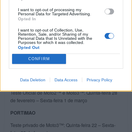
ambos no Autódromo Internacional do Algarve, em
I want to opt-out of processing my
Portugal. Estes estão divididos por classe.
Personal Data for Targeted Advertising.
Opted In
I want to opt-out of Collection, Use,
Retention, Sale, and/or Sharing of my
Personal Data that Is Unrelated with the
Purposes for which it was collected.
Opted Out
CONFIRM
JEREZ
Data Deletion
Data Access
Privacy Policy
Teste Oficial de Moto2™ e Moto3™: Quinta-feira 28
de fevereiro – Sexta-feira 1 de março
PORTIMAO
Teste privado de Moto3™: Quinta-feira 22 – Sexta-