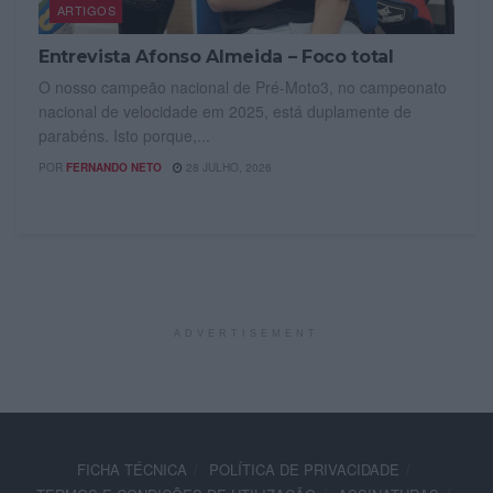
ARTIGOS
Entrevista Afonso Almeida – Foco total
O nosso campeão nacional de Pré-Moto3, no campeonato
nacional de velocidade em 2025, está duplamente de
parabéns. Isto porque,...
POR
FERNANDO NETO
28 JULHO, 2026
ADVERTISEMENT
FICHA TÉCNICA
POLÍTICA DE PRIVACIDADE