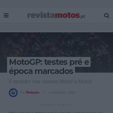
MotoGP: testes pré e
época marcados
E também nas classes Moto2 e Moto3
Por
Redação
2 Novembro, 2023
ADVERTISEMENT