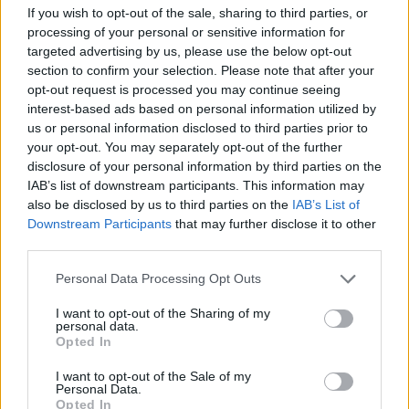
Aí, fábricas, equipas e pilotos começarão a preparar-
If you wish to opt-out of the sale, sharing to third parties, or
processing of your personal or sensitive information for
se para um 2024 de grande sucesso, em que o
targeted advertising by us, please use the below opt-out
desporto celebrará o seu 75º aniversário, organizará
section to confirm your selection. Please note that after your
22 Grandes Prémios em 18 países e iniciará a
opt-out request is processed you may continue seeing
transição para um combustível 100% sustentável. Em
interest-based ads based on personal information utilized by
us or personal information disclosed to third parties prior to
2024, o mínimo é de 40% de origem não fóssil.
your opt-out. You may separately opt-out of the further
disclosure of your personal information by third parties on the
Datas dos testes de pré-
IAB’s list of downstream participants. This information may
época de Moto2™ e Moto3™
also be disclosed by us to third parties on the
IAB’s List of
Downstream Participants
that may further disclose it to other
confirmadas
third parties.
Personal Data Processing Opt Outs
Um teste oficial combinado de pré-temporada para
as classes Moto2™ e Moto3™ terá lugar no Circuito
I want to opt-out of the Sharing of my
personal data.
de Jerez-Angel Nieto de quarta-feira, 28 de fevereiro,
Opted In
a sexta-feira, 1 de março de 2024.
I want to opt-out of the Sale of my
Personal Data.
Serão também realizados dois testes privados,
Opted In