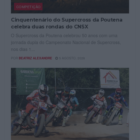
COMPETIÇÃO
Cinquentenário do Supercross da Poutena
celebra duas rondas do CNSX
O Supercross da Poutena celebrou 50 anos com uma
jornada dupla do Campeonato Nacional de Supercross,
nos dias 1...
POR
BEATRIZ ALEXANDRE
5 AGOSTO, 2026