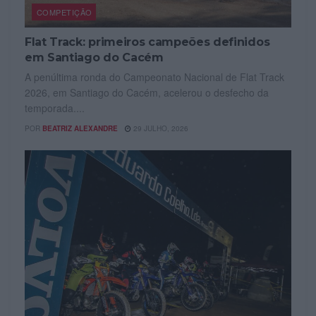
COMPETIÇÃO
Flat Track: primeiros campeões definidos
em Santiago do Cacém
A penúltima ronda do Campeonato Nacional de Flat Track
2026, em Santiago do Cacém, acelerou o desfecho da
temporada....
POR
BEATRIZ ALEXANDRE
29 JULHO, 2026