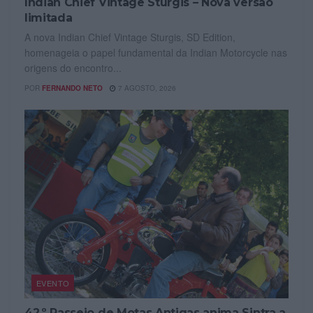
Indian Chief Vintage Sturgis – Nova versão
limitada
A nova Indian Chief Vintage Sturgis, SD Edition,
homenageia o papel fundamental da Indian Motorcycle nas
origens do encontro...
POR
FERNANDO NETO
7 AGOSTO, 2026
EVENTO
42.º Passeio de Motas Antigas anima Sintra a