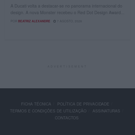
A Ducati volta a destacar-se no panorama internacional do
design. A nova Monster recebeu o Red Dot Design Award...
POR
BEATRIZ ALEXANDRE
7 AGOSTO, 2026
ADVERTISEMENT
FICHA TÉCNICA
POLÍTICA DE PRIVACIDADE
TERMOS E CONDIÇÕES DE UTILIZAÇÃO
ASSINATURAS
CONTACTOS