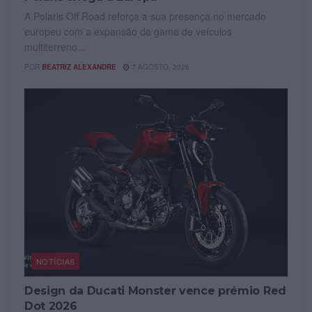
A Polaris Off Road reforça a sua presença no mercado
europeu com a expansão da gama de veículos
multiterreno...
POR
BEATRIZ ALEXANDRE
7 AGOSTO, 2026
NOTÍCIAS
Design da Ducati Monster vence prémio Red
Dot 2026