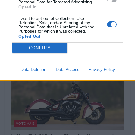
Personal Data for Targeted Advertising.
Tags:
Capacetes
equipamentos
Forum Montijo
Opted In
motos
Revista Motos
I want to opt-out of Collection, Use,
Retention, Sale, and/or Sharing of my
Personal Data that Is Unrelated with the
Purposes for which it was collected.
RELACIONADOS
Opted Out
CONFIRM
Data Deletion
Data Access
Privacy Policy
MOTOMAIS