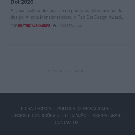
Dot 2026
A Ducati volta a destacar-se no panorama internacional do
design. A nova Monster recebeu o Red Dot Design Award...
POR
BEATRIZ ALEXANDRE
7 AGOSTO, 2026
ADVERTISEMENT
FICHA TÉCNICA
POLÍTICA DE PRIVACIDADE
TERMOS E CONDIÇÕES DE UTILIZAÇÃO
ASSINATURAS
CONTACTOS