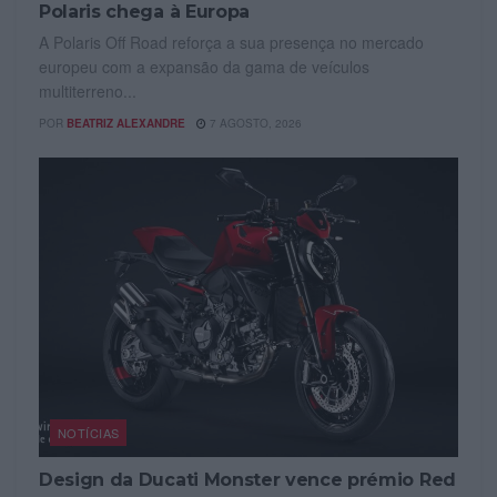
Polaris chega à Europa
A Polaris Off Road reforça a sua presença no mercado
europeu com a expansão da gama de veículos
multiterreno...
POR
BEATRIZ ALEXANDRE
7 AGOSTO, 2026
NOTÍCIAS
Design da Ducati Monster vence prémio Red