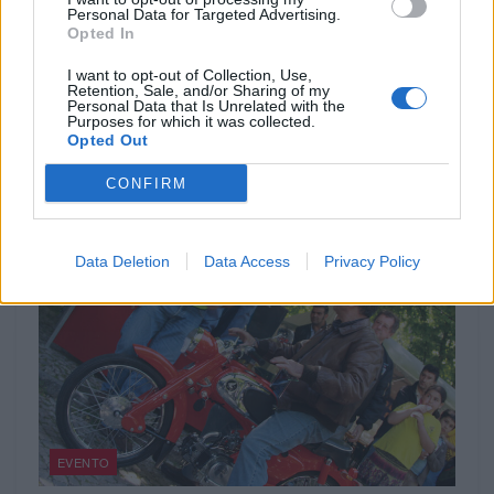
Personal Data for Targeted Advertising.
Indian Chief Vintage Sturgis – Nova versão
Opted In
limitada
A nova Indian Chief Vintage Sturgis, SD Edition,
I want to opt-out of Collection, Use,
Retention, Sale, and/or Sharing of my
homenageia o papel fundamental da Indian Motorcycle nas
Personal Data that Is Unrelated with the
origens do encontro...
Purposes for which it was collected.
Opted Out
POR
FERNANDO NETO
7 AGOSTO, 2026
CONFIRM
Data Deletion
Data Access
Privacy Policy
EVENTO