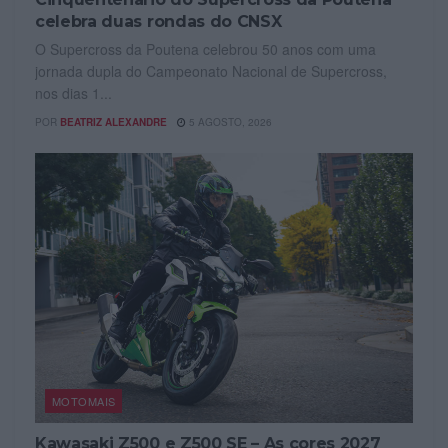
celebra duas rondas do CNSX
O Supercross da Poutena celebrou 50 anos com uma
jornada dupla do Campeonato Nacional de Supercross,
nos dias 1...
POR
BEATRIZ ALEXANDRE
5 AGOSTO, 2026
MOTOMAIS
Kawasaki Z500 e Z500 SE – As cores 2027