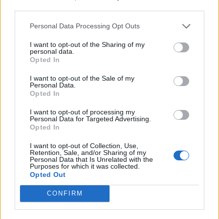
NOTÍCIAS
third parties.
Max Toth entra em cena e agita a Bagger
Personal Data Processing Opt Outs
World Cup em Silverstone
I want to opt-out of the Sharing of my
A FIM Harley-Davidson Bagger World Cup regressa ao
personal data.
Circuito de Silverstone de 7 a 9 de agosto para a...
Opted In
POR
BEATRIZ ALEXANDRE
5 AGOSTO, 2026
I want to opt-out of the Sale of my
Personal Data.
Opted In
I want to opt-out of processing my
Personal Data for Targeted Advertising.
Opted In
I want to opt-out of Collection, Use,
Retention, Sale, and/or Sharing of my
Personal Data that Is Unrelated with the
Purposes for which it was collected.
Opted Out
CONFIRM
NOTÍCIAS