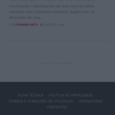
Combinando o desempenho de uma moto de média
cilindrada com a presença marcante Sugomi com as
dimensões de uma...
POR
FERNANDO NETO
5 AGOSTO, 2026
ADVERTISEMENT
FICHA TÉCNICA
POLÍTICA DE PRIVACIDADE
TERMOS E CONDIÇÕES DE UTILIZAÇÃO
ASSINATURAS
CONTACTOS