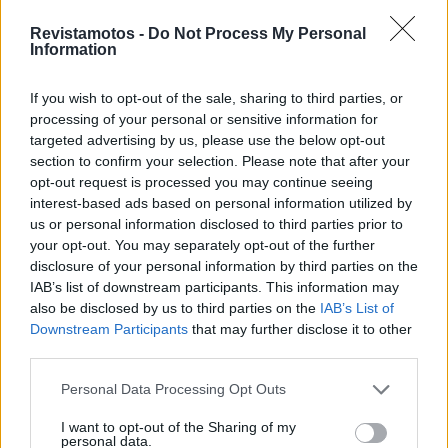
Revistamotos -
Do Not Process My Personal
Information
If you wish to opt-out of the sale, sharing to third parties, or
processing of your personal or sensitive information for
targeted advertising by us, please use the below opt-out
section to confirm your selection. Please note that after your
opt-out request is processed you may continue seeing
COMPETIÇÃO
interest-based ads based on personal information utilized by
us or personal information disclosed to third parties prior to
Cinquentenário do Supercross da Poutena
your opt-out. You may separately opt-out of the further
celebra duas rondas do CNSX
disclosure of your personal information by third parties on the
O Supercross da Poutena celebrou 50 anos com uma
IAB’s list of downstream participants. This information may
jornada dupla do Campeonato Nacional de Supercross,
also be disclosed by us to third parties on the
IAB’s List of
nos dias 1...
Downstream Participants
that may further disclose it to other
third parties.
POR
BEATRIZ ALEXANDRE
5 AGOSTO, 2026
Personal Data Processing Opt Outs
I want to opt-out of the Sharing of my
personal data.