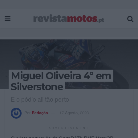
Miguel Oliveira 4º em
Silverstone
E o pódio ali tão perto
Por
Redação
17 Agosto, 2023
ADVERTISEMENT