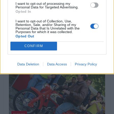
MOTOMAIS
I want to opt-out of processing my
Personal Data for Targeted Advertising.
Opted In
Indian Chief Vintage Sturgis – Nova versão
limitada
I want to opt-out of Collection, Use,
A nova Indian Chief Vintage Sturgis, SD Edition,
Retention, Sale, and/or Sharing of my
Personal Data that Is Unrelated with the
homenageia o papel fundamental da Indian Motorcycle nas
Purposes for which it was collected.
origens do encontro...
Opted Out
POR
FERNANDO NETO
7 AGOSTO, 2026
CONFIRM
Data Deletion
Data Access
Privacy Policy