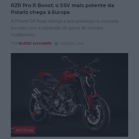
RZR Pro R Boost: o SSV mais potente da
Polaris chega à Europa
A Polaris Off Road reforça a sua presença no mercado
europeu com a expansão da gama de veículos
multiterreno...
POR
BEATRIZ ALEXANDRE
7 AGOSTO, 2026
NOTÍCIAS