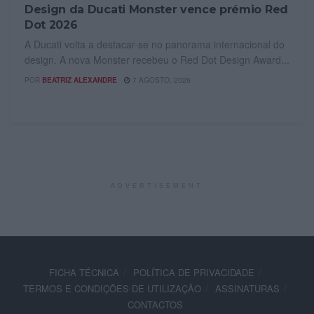
Design da Ducati Monster vence prémio Red
Dot 2026
A Ducati volta a destacar-se no panorama internacional do
design. A nova Monster recebeu o Red Dot Design Award...
POR
BEATRIZ ALEXANDRE
7 AGOSTO, 2026
ADVERTISEMENT
FICHA TÉCNICA
POLÍTICA DE PRIVACIDADE
TERMOS E CONDIÇÕES DE UTILIZAÇÃO
ASSINATURAS
CONTACTOS