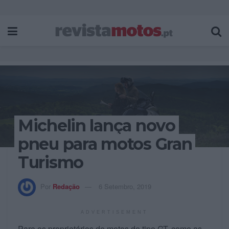
Michelin lança novo
pneu para motos Gran
Turismo
Por
Redação
6 Setembro, 2019
ADVERTISEMENT
Para os proprietários de motos do tipo GT, como as