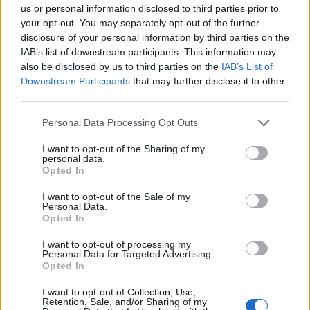
us or personal information disclosed to third parties prior to
your opt-out. You may separately opt-out of the further
disclosure of your personal information by third parties on the
IAB’s list of downstream participants. This information may
also be disclosed by us to third parties on the
IAB’s List of
Downstream Participants
that may further disclose it to other
third parties.
Personal Data Processing Opt Outs
I want to opt-out of the Sharing of my
personal data.
MOTOMAIS
Opted In
Indian Chief Vintage Sturgis – Nova versão
I want to opt-out of the Sale of my
limitada
Personal Data.
Opted In
A nova Indian Chief Vintage Sturgis, SD Edition,
homenageia o papel fundamental da Indian Motorcycle nas
I want to opt-out of processing my
Personal Data for Targeted Advertising.
origens do encontro...
Opted In
POR
FERNANDO NETO
7 AGOSTO, 2026
I want to opt-out of Collection, Use,
Retention, Sale, and/or Sharing of my