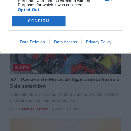
Personal Data that Is Unrelated with the
Purposes for which it was collected.
Opted Out
CONFIRM
Data Deletion
Data Access
Privacy Policy
EVENTO
42.º Passeio de Motas Antigas anima Sintra a
5 de setembro
5 de setembro volta a pôr Sintra na estrada O Moto Clube
de Sintra volta a cumprir a tradição...
POR
BEATRIZ ALEXANDRE
7 AGOSTO, 2026