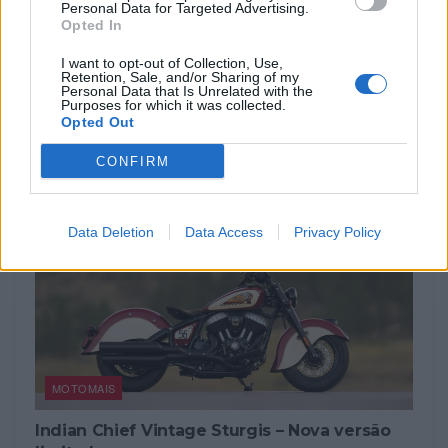
Leatt eleva a aventura com a nova ADV
Personal Data for Targeted Advertising.
Opted In
HydraDri 8.5
A Leatt lança a ADV HydraDri 8.5 para quem vive a
I want to opt-out of Collection, Use,
Retention, Sale, and/or Sharing of my
aventura sem limites. A marca aposta numa bota...
Personal Data that Is Unrelated with the
Purposes for which it was collected.
POR
BEATRIZ ALEXANDRE
10 AGOSTO, 2026
Opted Out
CONFIRM
Data Deletion
Data Access
Privacy Policy
MOTOMAIS
Indian Chief Vintage Sturgis – Nova versão