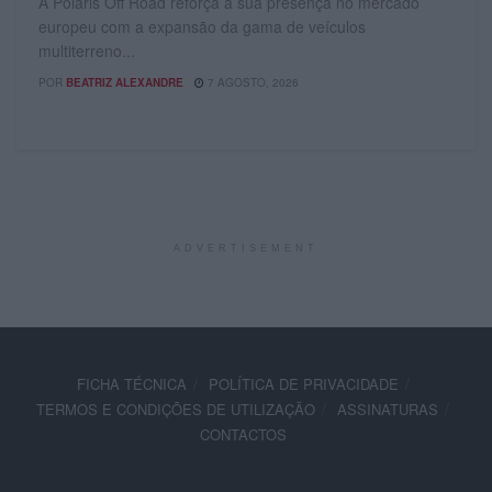
A Polaris Off Road reforça a sua presença no mercado
europeu com a expansão da gama de veículos
multiterreno...
POR
BEATRIZ ALEXANDRE
7 AGOSTO, 2026
ADVERTISEMENT
FICHA TÉCNICA
POLÍTICA DE PRIVACIDADE
TERMOS E CONDIÇÕES DE UTILIZAÇÃO
ASSINATURAS
CONTACTOS