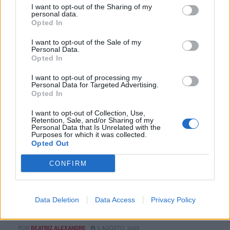
I want to opt-out of the Sharing of my
personal data.
Opted In
I want to opt-out of the Sale of my
Personal Data.
Opted In
I want to opt-out of processing my
Personal Data for Targeted Advertising.
Opted In
I want to opt-out of Collection, Use,
Retention, Sale, and/or Sharing of my
Personal Data that Is Unrelated with the
Purposes for which it was collected.
Opted Out
EQUIPAMENTOS
CONFIRM
Regina com corrente para a KTM 1390 Super
Duke RR Track
A Regina Catene Calibrate S.p.A., líder global em sistemas
Data Deletion
Data Access
Privacy Policy
de transmissão de alto desempenho, estabeleceu uma
parceria técnica com...
POR
BEATRIZ ALEXANDRE
3 AGOSTO, 2026