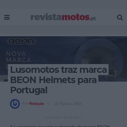
Lusomotos traz marca
BEON Helmets para
Portugal
Por
Redação
22 Agosto, 2025
ADVERTISEMENT
A Lusomotos anuncia a chegada da marca BEON