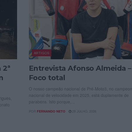
ARTIGOS
 2ª
Entrevista Afonso Almeida –
m
Foco total
O nosso campeão nacional de Pré-Moto3, no campeon
nacional de velocidade em 2025, está duplamente de
igues,
parabéns. Isto porque,...
onato
POR
28 JULHO, 2026
FERNANDO NETO