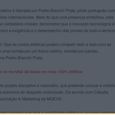
ativa é liderada por Pedro Bianchi Prata, piloto português co
ões internacionais. Mais do que uma presença simbólica, esta
 verdadeira missão: demonstrar que a inovação tecnológica e
r com a exigência e o desempenho das provas de todo-o-terreno
l. Que as motos elétricas podem competir lado a lado com as
 uma corrida por um futuro melhor, movida por paixão,
rma Pedro Bianchi Prata.
a no mundial de bajas em moto 100% elétrica
 projeto disruptivo e visionário, que pretende colocar a mobil
ais extremos do desporto motorizado. De acordo com Cláudia
municação & Marketing da MOEVE:
ojeto pioneiro que leva a mobilidade elétrica a um novo patama