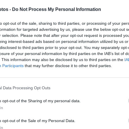
rema. Através de uma narrativa real e envolvente, damos a con
tos -
Do Not Process My Personal Information
rica, alimentada exclusivamente por fontes de energia limpa,
ombustíveis sintéticos desenvolvidos pela MOEVE e energia sol
to opt-out of the sale, sharing to third parties, or processing of your per
lidade e o desempenho não são incompatíveis. Estamos a
formation for targeted advertising by us, please use the below opt-out s
r selection. Please note that after your opt-out request is processed y
eing interest-based ads based on personal information utilized by us or
disclosed to third parties prior to your opt-out. You may separately opt-
losure of your personal information by third parties on the IAB’s list of
. This information may also be disclosed by us to third parties on the
IA
Participants
that may further disclose it to other third parties.
l Data Processing Opt Outs
o opt-out of the Sharing of my personal data.
In
o opt-out of the Sale of my Personal Data.
In