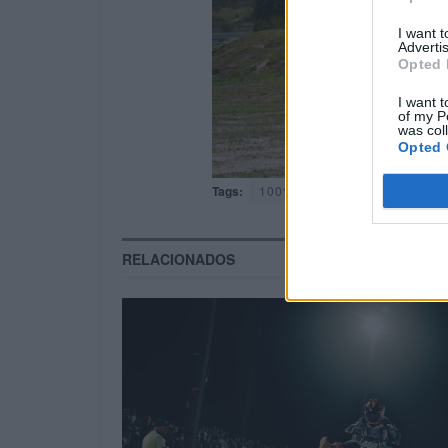
I want 
Advertis
Opted 
I want t
of my P
was col
Opted 
Tags:
100% elétrica
destaque
RELACIONADOS