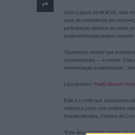
Com o apoio da MOEVE, esta inici
anos de experiência em competiç
participação assume-se como uma
sustentabilidade podem coexisti
“Queremos mostrar que é possíve
convencionais — e vencer. Esta é
determinação e eletricidade”, afi
Leia também:
Pedro Bianchi Prat
Este é o mote que acompanha este
elétrica à prova nos cenários m
Soares-Mendes, Diretora de Co
“Este documentário retrata um pr