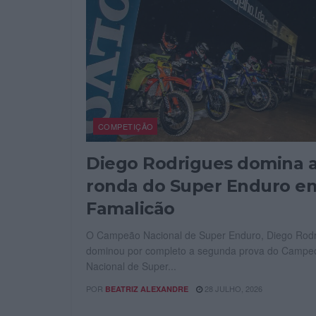
COMPETIÇÃO
Diego Rodrigues domina a
ronda do Super Enduro e
Famalicão
O Campeão Nacional de Super Enduro, Diego Rodr
dominou por completo a segunda prova do Campe
Nacional de Super...
POR
28 JULHO, 2026
BEATRIZ ALEXANDRE