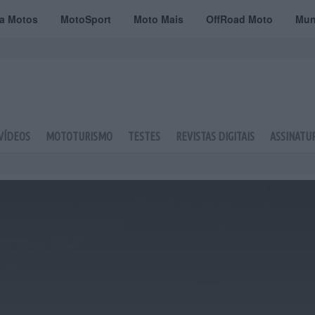
ta Motos
MotoSport
Moto Mais
OffRoad Moto
Mun
VÍDEOS
MOTOTURISMO
TESTES
REVISTAS DIGITAIS
ASSINATU