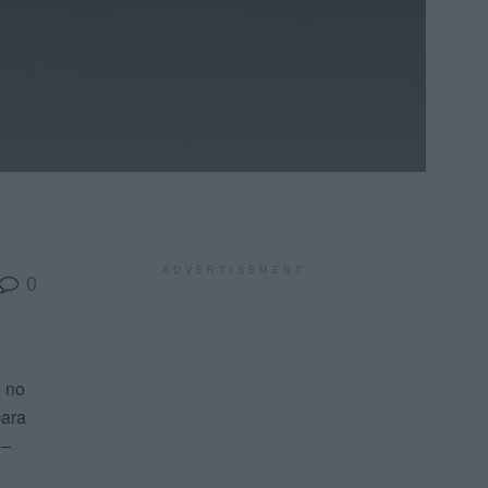
ADVERTISEMENT
0
o no
para
 –