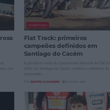
COMPETIÇÃO
ross
Flat Track: primeiros
campeões definidos em
Santiago do Cacém
uma
A penúltima ronda do Campeonato Nacional de Flat Tr
oss, nos
2026, em Santiago do Cacém, acelerou o desfecho da
temporada....
POR
29 JULHO, 2026
BEATRIZ ALEXANDRE