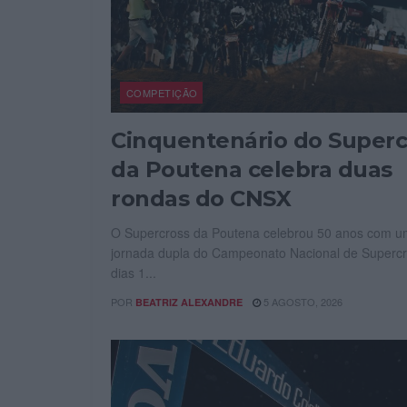
COMPETIÇÃO
Cinquentenário do Superc
da Poutena celebra duas
rondas do CNSX
O Supercross da Poutena celebrou 50 anos com 
jornada dupla do Campeonato Nacional de Supercr
dias 1...
POR
5 AGOSTO, 2026
BEATRIZ ALEXANDRE