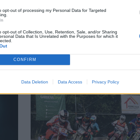
to opt-out of processing my Personal Data for Targeted
ing.
In
o opt-out of Collection, Use, Retention, Sale, and/or Sharing
ersonal Data that Is Unrelated with the Purposes for which it
lected.
Out
Documentário
Pedro Bianchi Prata
CONFIRM
Data Deletion
Data Access
Privacy Policy