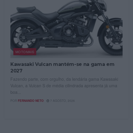
MOTOMAIS
Kawasaki Vulcan mantém-se na gama em
2027
Fazendo parte, com orgulho, da lendária gama Kawasaki
Vulcan, a Vulcan S de média cilindrada apresenta já uma
boa...
POR
FERNANDO NETO
7 AGOSTO, 2026