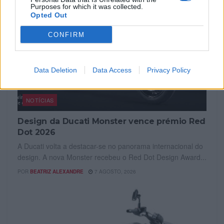
Purposes for which it was collected.
Opted Out
CONFIRM
Data Deletion
Data Access
Privacy Policy
NOTÍCIAS
Design da Ducati Monster vence prémio Red
Dot 2026
A Ducati volta a destacar-se no panorama internacional do
design. A nova Monster recebeu o Red Dot Design Award...
POR
BEATRIZ ALEXANDRE
7 AGOSTO, 2026