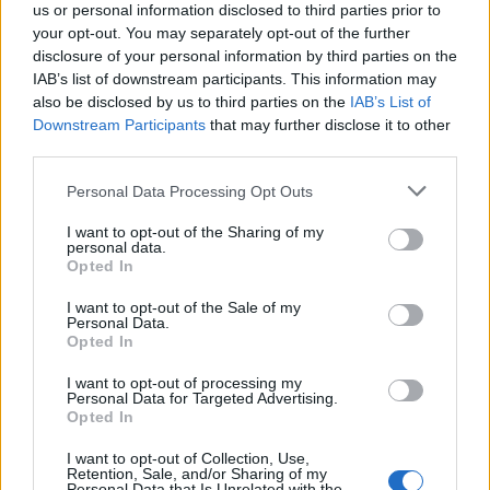
us or personal information disclosed to third parties prior to
your opt-out. You may separately opt-out of the further
disclosure of your personal information by third parties on the
IAB’s list of downstream participants. This information may
also be disclosed by us to third parties on the
IAB’s List of
Downstream Participants
that may further disclose it to other
third parties.
Personal Data Processing Opt Outs
NOTÍCIAS
I want to opt-out of the Sharing of my
personal data.
Opted In
RZR Pro R Boost: o SSV mais potente da
Polaris chega à Europa
I want to opt-out of the Sale of my
A Polaris Off Road reforça a sua presença no mercado
Personal Data.
Opted In
europeu com a expansão da gama de veículos
multiterreno...
I want to opt-out of processing my
Personal Data for Targeted Advertising.
POR
BEATRIZ ALEXANDRE
7 AGOSTO, 2026
Opted In
I want to opt-out of Collection, Use,
Retention, Sale, and/or Sharing of my
Personal Data that Is Unrelated with the