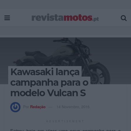
Kawasaki lança
campanha para o
modelo Vulcan S
Por
Redação
14 Novembro, 2016
ADVERTISEMENT
Entrou hoje em vigor uma nova campanha para o