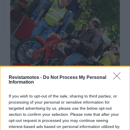
EVENTO
Revistamotos -
Do Not Process My Personal
42.º Passeio de Motas Antigas anima Sintra a
Information
5 de setembro
5 de setembro volta a pôr Sintra na estrada O Moto Clube
If you wish to opt-out of the sale, sharing to third parties, or
de Sintra volta a cumprir a tradição...
processing of your personal or sensitive information for
targeted advertising by us, please use the below opt-out
POR
BEATRIZ ALEXANDRE
7 AGOSTO, 2026
section to confirm your selection. Please note that after your
opt-out request is processed you may continue seeing
interest-based ads based on personal information utilized by