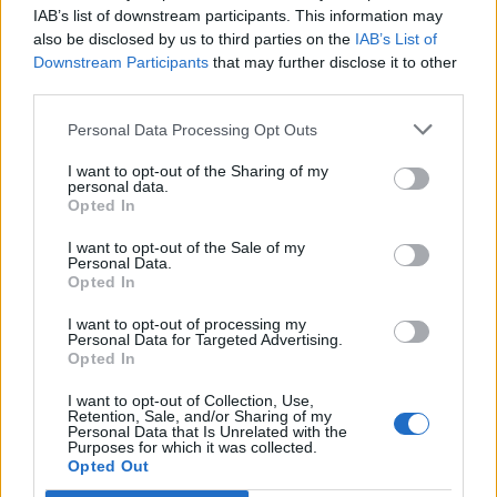
Com este incentivo, a Kawasaki reafirma a sua
IAB’s list of downstream participants. This information may
posição como uma das marcas de eleição para os
also be disclosed by us to third parties on the
IAB’s List of
amantes de viagens e aventura em duas rodas,
Downstream Participants
that may further disclose it to other
third parties.
oferecendo um modelo que combina tecnologia,
potência e conforto, com um conjunto de acessórios
Personal Data Processing Opt Outs
que complementa na perfeição o espírito de
I want to opt-out of the Sharing of my
liberdade que a Versys 1000 SE proporciona.
personal data.
Opted In
Tags:
destaque
I want to opt-out of the Sale of my
Personal Data.
Opted In
RELACIONADOS
I want to opt-out of processing my
Personal Data for Targeted Advertising.
Opted In
I want to opt-out of Collection, Use,
Retention, Sale, and/or Sharing of my
Personal Data that Is Unrelated with the
Purposes for which it was collected.
Opted Out