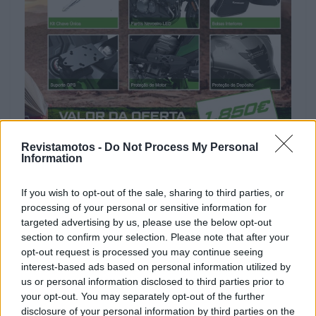
Revistamotos -
Do Not Process My Personal
A campanha, que é limitada ao stock disponível,
Information
estará em vigor até 31 de outubro de 2024 e não
If you wish to opt-out of the sale, sharing to third parties, or
pode ser combinada com outras promoções. Para
processing of your personal or sensitive information for
aqueles que desejam uma moto de turismo completa
targeted advertising by us, please use the below opt-out
e preparada para enfrentar qualquer aventura, esta é
section to confirm your selection. Please note that after your
uma oportunidade única de adquirir a Versys 1000
opt-out request is processed you may continue seeing
interest-based ads based on personal information utilized by
SE com todas as vantagens do Pack Grand Tourer
us or personal information disclosed to third parties prior to
incluídas.
your opt-out. You may separately opt-out of the further
disclosure of your personal information by third parties on the