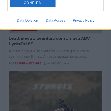
CONFIRM
Data Deletion
Data Access
Privacy Policy
EQUIPAMENTOS
Leatt eleva a aventura com a nova ADV
HydraDri 8.5
A Leatt lança a ADV HydraDri 8.5 para quem vive a
aventura sem limites. A marca aposta numa bota...
POR
BEATRIZ ALEXANDRE
10 AGOSTO, 2026