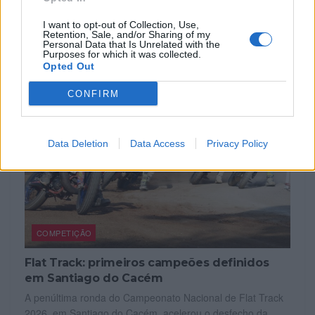
jornada dupla do Campeonato Nacional de Supercross,
nos dias 1...
I want to opt-out of Collection, Use,
Retention, Sale, and/or Sharing of my
POR
BEATRIZ ALEXANDRE
5 AGOSTO, 2026
Personal Data that Is Unrelated with the
Purposes for which it was collected.
Opted Out
CONFIRM
Data Deletion
Data Access
Privacy Policy
COMPETIÇÃO
Flat Track: primeiros campeões definidos
em Santiago do Cacém
A penúltima ronda do Campeonato Nacional de Flat Track
2026, em Santiago do Cacém, acelerou o desfecho da