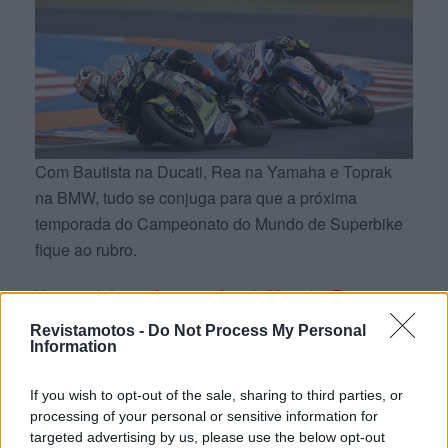
Com Bautista na Ducati, Rea na Yamaha e Toprak
na BMW, tudo se conjuga para que a próxima
temporada do Campeonato do Mundo de Superbike
fique ao rubro.
Veja também
25.º aniversário da Yamaha R1
Revistamotos -
Do Not Process My Personal
Information
PÁGINA 1 DE 2
If you wish to opt-out of the sale, sharing to third parties, or
Tags:
destaque
Jonathan Rea
kawasaki
SBK
processing of your personal or sensitive information for
Yamaha
targeted advertising by us, please use the below opt-out