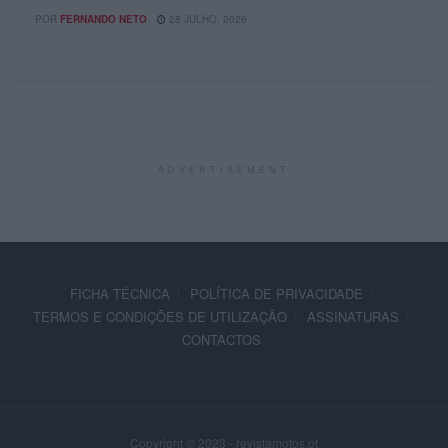
POR
FERNANDO NETO
28 JULHO, 2026
ADVERTISEMENT
FICHA TÉCNICA
POLÍTICA DE PRIVACIDADE
TERMOS E CONDIÇÕES DE UTILIZAÇÃO
ASSINATURAS
CONTACTOS
Copyright © 2023 - revistamotos.pt