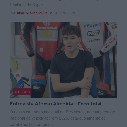
Nacional de Super...
POR
BEATRIZ ALEXANDRE
28 JULHO, 2026
ARTIGOS
Entrevista Afonso Almeida – Foco total
O nosso campeão nacional de Pré-Moto3, no campeonato
nacional de velocidade em 2025, está duplamente de
parabéns. Isto porque,...