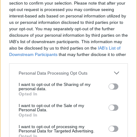
section to confirm your selection. Please note that after your
opt-out request is processed you may continue seeing
RELACIONADOS
interest-based ads based on personal information utilized by
us or personal information disclosed to third parties prior to
your opt-out. You may separately opt-out of the further
disclosure of your personal information by third parties on the
IAB’s list of downstream participants. This information may
also be disclosed by us to third parties on the
IAB’s List of
Downstream Participants
that may further disclose it to other
third parties.
Personal Data Processing Opt Outs
I want to opt-out of the Sharing of my
personal data.
Opted In
COMPETIÇÃO
I want to opt-out of the Sale of my
Personal Data.
Opted In
Cinquentenário do Supercross da Poutena
celebra duas rondas do CNSX
I want to opt-out of processing my
O Supercross da Poutena celebrou 50 anos com uma
Personal Data for Targeted Advertising.
Opted In