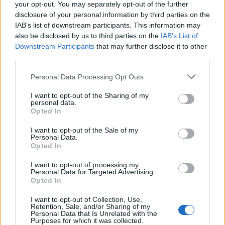
your opt-out. You may separately opt-out of the further
disclosure of your personal information by third parties on the
IAB’s list of downstream participants. This information may
also be disclosed by us to third parties on the
IAB’s List of
Downstream Participants
that may further disclose it to other
third parties.
Personal Data Processing Opt Outs
EVENTO
I want to opt-out of the Sharing of my
personal data.
Opted In
42.º Passeio de Motas Antigas anima Sintra a
5 de setembro
I want to opt-out of the Sale of my
Personal Data.
5 de setembro volta a pôr Sintra na estrada O Moto Clube
Opted In
de Sintra volta a cumprir a tradição...
I want to opt-out of processing my
POR
BEATRIZ ALEXANDRE
7 AGOSTO, 2026
Personal Data for Targeted Advertising.
Opted In
I want to opt-out of Collection, Use,
Retention, Sale, and/or Sharing of my
Personal Data that Is Unrelated with the
Purposes for which it was collected.