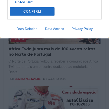
Opted Out
CONFIRM
Data Deletion
Data Access
Privacy Policy
EVENTO
Africa Twin junta mais de 100 aventureiros
no Norte de Portugal
O Norte de Portugal voltou a receber a comunidade Africa
Twin para mais um encontro dedicado ao mototurismo.
Desta...
POR
BEATRIZ ALEXANDRE
6 AGOSTO, 2026