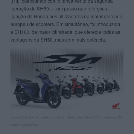
(HII), coincidindo com o lançamento da segunda
geração da SH50 — um passo que reforçou a
ligação da Honda aos utilizadores no maior mercado
europeu de scooters. Em simultâneo, foi introduzida
a SH100, de maior cilindrada, que oferecia todas as
vantagens da SH50, mas com mais potência.
Beyond the bike: A quarter century of Italian style – the SH125i celebrates 25
years of production