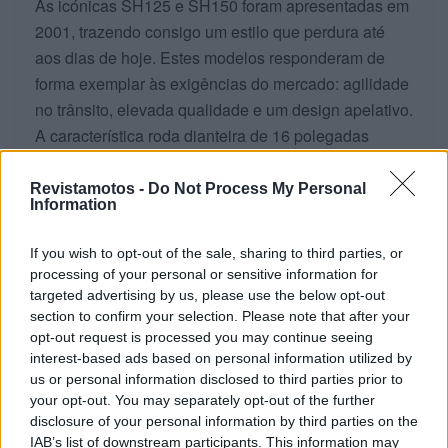
As icónicas SH125 e SH150 foram apresentadas em
2001, trazendo consigo um estilo que perdura até
aos dias de hoje. Estes modelos responderam de
forma exemplar às exigências do mercado: agilidade
no trânsito, elevada qualidade e um design apelativo.
A característica roda dianteira de 16 polegadas
proporcionou maior segurança em pavimentos
empedrados e irregulares, comuns em muitas
Revistamotos -
Do Not Process My Personal
Information
cidades europeias. O consumo de combustível foi
recorde (próximo de 3,3 L/100KM) e o desempenho
If you wish to opt-out of the sale, sharing to third parties, or
dinâmico destacou‑se com a introdução do CBS
processing of your personal or sensitive information for
(sistema de travagem combinada).
targeted advertising by us, please use the below opt-out
section to confirm your selection. Please note that after your
Em 2005, os modelos deram um passo significativo
opt-out request is processed you may continue seeing
interest-based ads based on personal information utilized by
em frente com a introdução da injeção eletrónica
us or personal information disclosed to third parties prior to
PGM‑FI, que reduziu ainda mais o consumo e as
your opt-out. You may separately opt-out of the further
emissões, permitindo que tanto a SH125i como a
disclosure of your personal information by third parties on the
SH150i alcançassem a homologação Euro 3. Foram
IAB’s list of downstream participants. This information may