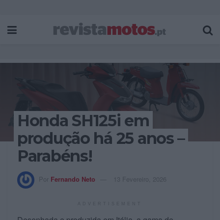
Honda SH125i em
produção há 25 anos –
Parabéns!
Por
Fernando Neto
13 Fevereiro, 2026
ADVERTISEMENT
Desenhada e produzida em Itália, a gama de