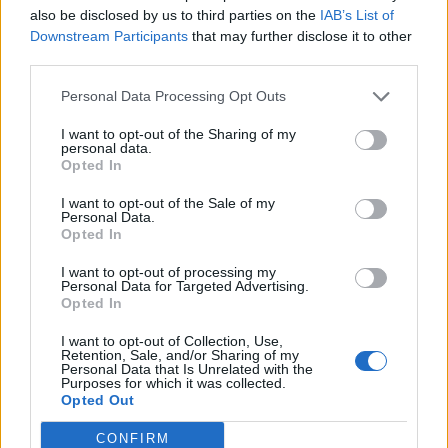
also be disclosed by us to third parties on the
IAB’s List of
igualmente desenvolvidas versões para os mercados
Downstream Participants
that may further disclose it to other
norte‑americano, canadiano e australiano.
third parties.
Ao longo da década seguinte, a família SH continuou
a crescer. Em 2007, foi introduzida a SH300i, uma
Personal Data Processing Opt Outs
scooter de grande cilindrada concebida para
I want to opt-out of the Sharing of my
utilização tanto em cidade como em autoestrada,
personal data.
Opted In
aumentando de forma imediata a sua versatilidade.
I want to opt-out of the Sale of my
Em 2012, ocorreu uma verdadeira mudança no
Personal Data.
Opted In
desenvolvimento do modelo. A SH125i e a SH150i,
para além de um design completamente revisto,
I want to opt-out of processing my
Personal Data for Targeted Advertising.
receberam novos motores eSP (enhanced Smart
Opted In
Power), um quadro totalmente novo que permitiu
I want to opt-out of Collection, Use,
aumentar o espaço sob o banco, bem como a
Retention, Sale, and/or Sharing of my
Personal Data that Is Unrelated with the
introdução da travagem ABS e de um sistema
Purposes for which it was collected.
start‑stop eficiente em termos de consumo.
Opted Out
A SH Mode 125 juntou‑se à gama em 2014, trazendo
CONFIRM