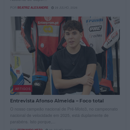
POR
BEATRIZ ALEXANDRE
28 JULHO, 2026
ARTIGOS
Entrevista Afonso Almeida – Foco total
O nosso campeão nacional de Pré-Moto3, no campeonato
nacional de velocidade em 2025, está duplamente de
parabéns. Isto porque,...