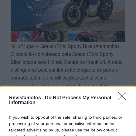
3.º lugar – Grand (B)rix Sporty Bike (Alemanha)
O pódio foi completado pela Grand (B)rix Sporty
Bike, criada pelo Honda Centre de Frankfurt. A moto
distingue-se pela combinação elegante de preto e
dourado, além de modificações subtis, como
avanços de ângulo mais agressivo e espelhos
retrovisores nas extremidades.
Revistamotos -
Do Not Process My Personal
Information
If you wish to opt-out of the sale, sharing to third parties, or
processing of your personal or sensitive information for
targeted advertising by us, please use the below opt-out