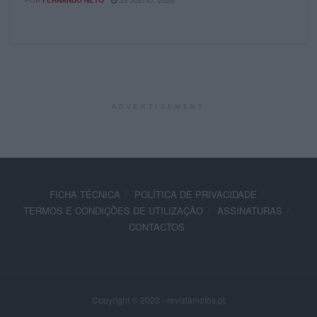
POR
FERNANDO NETO
28 JULHO, 2026
ADVERTISEMENT
FICHA TÉCNICA
POLÍTICA DE PRIVACIDADE
TERMOS E CONDIÇÕES DE UTILIZAÇÃO
ASSINATURAS
CONTACTOS
Copyright © 2023 - revistamotos.pt