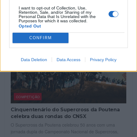
I want to opt-out of Collection, Use,
RELACIONADOS
Retention, Sale, and/or Sharing of my
Personal Data that Is Unrelated with the
Purposes for which it was collected.
Opted Out
CONFIRM
Data Deletion
Data Access
Privacy Policy
COMPETIÇÃO
Cinquentenário do Supercross da Poutena
celebra duas rondas do CNSX
O Supercross da Poutena celebrou 50 anos com uma
jornada dupla do Campeonato Nacional de Supercross,