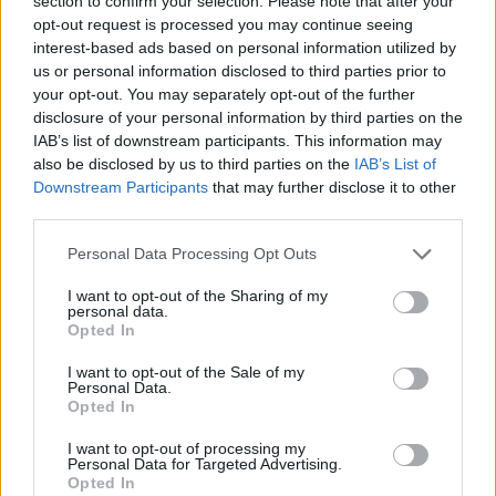
section to confirm your selection. Please note that after your
opt-out request is processed you may continue seeing
interest-based ads based on personal information utilized by
us or personal information disclosed to third parties prior to
your opt-out. You may separately opt-out of the further
disclosure of your personal information by third parties on the
IAB’s list of downstream participants. This information may
also be disclosed by us to third parties on the
IAB’s List of
O Honda Customs 2025 registou um aumento de
Downstream Participants
that may further disclose it to other
third parties.
19% face ao ano anterior, consolidando-se como
uma das maiores mostras europeias de criatividade
Personal Data Processing Opt Outs
em personalização de motos. Desde a estreia em
I want to opt-out of the Sharing of my
2020, a competição já premiou oficinas e
personal data.
concessionários de países como Suíça, Portugal,
Opted In
Itália, Turquia e Alemanha.
I want to opt-out of the Sale of my
Personal Data.
Leia também:
Esta é a nova Honda elétrica WN7
Opted In
I want to opt-out of processing my
Tags:
destaque
Honda Mia
Revista Motos
Personal Data for Targeted Advertising.
Opted In