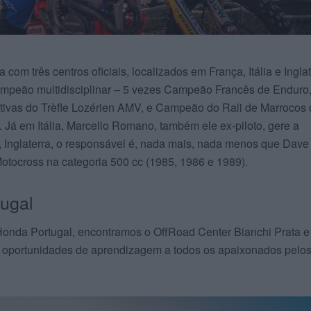
com três centros oficiais, localizados em França, Itália e Inglat
mpeão multidisciplinar – 5 vezes Campeão Francês de Enduro
tivas do Trèfle Lozérien AMV, e Campeão do Rali de Marrocos 
 Já em Itália, Marcello Romano, também ele ex-piloto, gere a
Inglaterra, o responsável é, nada mais, nada menos que Dave
tocross na categoria 500 cc (1985, 1986 e 1989).
tugal
Honda Portugal, encontramos o OffRoad Center Bianchi Prata e
 oportunidades de aprendizagem a todos os apaixonados pelo