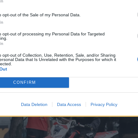
In
o opt-out of the Sale of my Personal Data.
 2018 por Diogo Salema, é um local onde jovens e adultos p
In
bilidades no todo-o-terreno, de forma segura e com profissionai
to opt-out of processing my Personal Data for Targeted
que, Cascais, a Dirt Ride Academy conta com pistas de motoc
ing.
 diferentes níveis de perícia.
In
o opt-out of Collection, Use, Retention, Sale, and/or Sharing
ersonal Data that Is Unrelated with the Purposes for which it
lected.
Out
CONFIRM
Data Deletion
Data Access
Privacy Policy