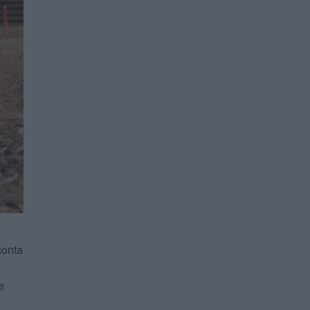
conta
e