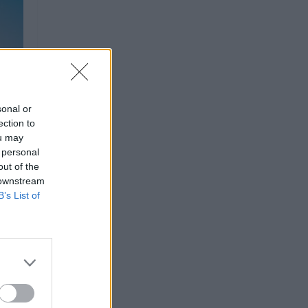
sonal or
ection to
ou may
 personal
out of the
 downstream
B’s List of