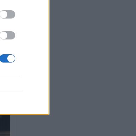
odem
s
ross