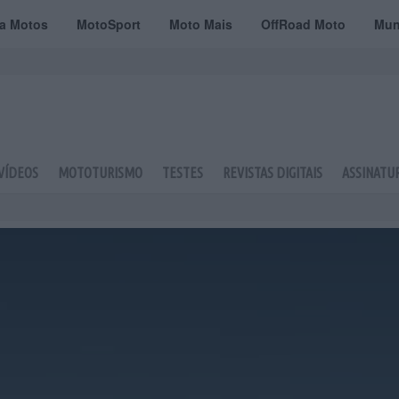
ta Motos
MotoSport
Moto Mais
OffRoad Moto
Mun
VÍDEOS
MOTOTURISMO
TESTES
REVISTAS DIGITAIS
ASSINATU