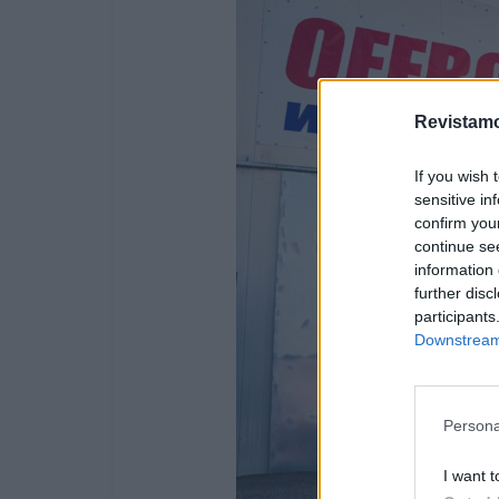
Revistamo
If you wish 
sensitive in
confirm you
continue se
information 
further disc
participants
Downstream 
Persona
I want t