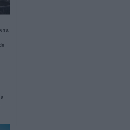
erra.
,
de
 a
s