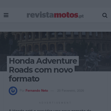
Honda Adventure
Roads com novo
formato
Por
Fernando Neto
20 Fevereiro, 2026
ADVERTISEMENT
A Honda está a convidar uma nova geração de