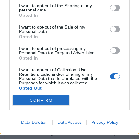
novas tecnologias Honda E-Clutch e DreamTech
“,
I want to opt-out of the Sharing of my
personal data.
comentou Nick Bennett, Diretor do Dept. de
Opted In
Marketing da Honda Motor Europe.
“A sua
I want to opt-out of the Sale of my
acessibilidade, condução e especificações fazem
Personal Data.
dela a parceira perfeita para as aventuras deste ano
Opted In
e uma opção extremamente atraente para uma gama
I want to opt-out of processing my
ainda maior de motociclistas. Temos também o grato
Personal Data for Targeted Advertising.
Opted In
prazer de dar novamente as boas-vindas à Dunlop
como parceiro oficial de pneus para mais este evento
I want to opt-out of Collection, Use,
Retention, Sale, and/or Sharing of my
Honda Adventure Roads, após a sua estreia bem-
Personal Data that Is Unrelated with the
Purposes for which it was collected.
sucedida em 2025. A Dunlop vem assim juntar-se
Opted Out
aos nossos parceiros já estabelecidos, a Honda
Official Accessories, a Cardo, a Alpinestars e a
CONFIRM
Enduristan, para nos ajudar a proporcionar
experiências inesquecíveis aos nossos pilotos
Data Deletion
Data Access
Privacy Policy
Honda Adventure Roads. Todos os anos, esforçamo-
nos por ir mais longe e estamos confiantes de que a