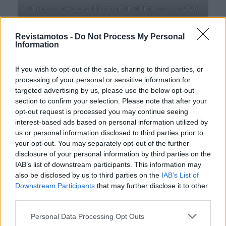
unveils a new accessible adventure riding format for 2026
Os eventos deste ano darão destaque à Honda
Revistamotos -
Do Not Process My Personal
XL750 Transalp, equipada com a mais recente
Information
embraiagem eletrónica Honda (E-Clutch) e com
acelerador eletrónico (o sistema TBW). Esta moto de
If you wish to opt-out of the sale, sharing to third parties, or
aventura de média cilindrada é a parceira perfeita
processing of your personal or sensitive information for
targeted advertising by us, please use the below opt-out
para quem experimenta o motociclismo de aventura
section to confirm your selection. Please note that after your
pela primeira vez. A Transalp sente-se igualmente à
opt-out request is processed you may continue seeing
vontade numa passagem alpina ou a levantar poeira
interest-based ads based on personal information utilized by
em trilhos acidentados. A adição da embraiagem
us or personal information disclosed to third parties prior to
your opt-out. You may separately opt-out of the further
eletrónica e do acelerador eletrónico, do portefólio
disclosure of your personal information by third parties on the
DreamTech da Honda, permite aos motociclistas
IAB’s list of downstream participants. This information may
ligar, desligar e mudar de velocidade sem usar a
also be disclosed by us to third parties on the
IAB’s List of
manete da embraiagem.
Downstream Participants
that may further disclose it to other
third parties.
“Temos o grato prazer de apresentar as capacidades
Personal Data Processing Opt Outs
da mais recente XL750 Transalp, equipada com as