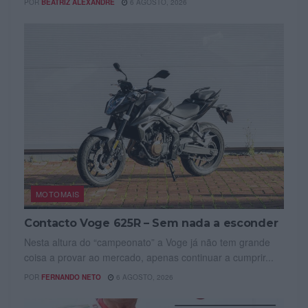
POR
BEATRIZ ALEXANDRE
6 AGOSTO, 2026
MOTOMAIS
Contacto Voge 625R – Sem nada a esconder
Nesta altura do “campeonato” a Voge já não tem grande
coisa a provar ao mercado, apenas continuar a cumprir...
POR
FERNANDO NETO
6 AGOSTO, 2026