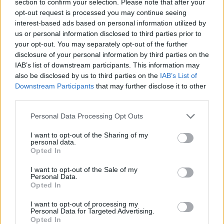
section to confirm your selection. Please note that after your
opt-out request is processed you may continue seeing
interest-based ads based on personal information utilized by
us or personal information disclosed to third parties prior to
your opt-out. You may separately opt-out of the further
disclosure of your personal information by third parties on the
IAB’s list of downstream participants. This information may
also be disclosed by us to third parties on the
IAB’s List of
Downstream Participants
that may further disclose it to other
third parties.
No EICMA 2023, a Moto Guzzi apresenta o novo
Personal Data Processing Opt Outs
V85, avançado tanto a nível estilístico como técnico.
I want to opt-out of the Sharing of my
Em termos de estilo, é ainda mais modernizado e
personal data.
Opted In
refinado graças a uma total reformulação do design
das superestruturas, do para-brisas (agora ajustável
I want to opt-out of the Sale of my
Personal Data.
manualmente), dos comandos do guiador, agora
Opted In
mais intuitivos e práticos de usar, e da adoção de um
I want to opt-out of processing my
novo painel de instrumentos TFT de 5″. O metal é
Personal Data for Targeted Advertising.
substituído por alumínio mais leve e refinado nos
Opted In