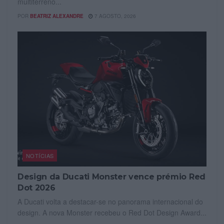
multiterreno...
POR
BEATRIZ ALEXANDRE
7 AGOSTO, 2026
NOTÍCIAS
Design da Ducati Monster vence prémio Red
Dot 2026
A Ducati volta a destacar-se no panorama internacional do
design. A nova Monster recebeu o Red Dot Design Award...