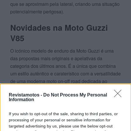
que se aproximam pela lateral, criando uma situação
potencialmente perigosa).
Novidades na Moto Guzzi
V85
O icónico modelo de enduro da Moto Guzzi é uma
das propostas mais originais e apelativas da
categoria dos últimos anos. É a única que combina
um estilo autêntico e caraterístico com a versatilidade
de uma moderna moto on-off road dedicada ao
turismo aventureiro, refletindo uma filosofia de
Revistamotos -
Do Not Process My Personal
construção onde o minimalismo, a praticidade e a
Information
leveza contribuem para uma relação sem filtros entre
a moto e o condutor.
If you wish to opt-out of the sale, sharing to third parties, or
processing of your personal or sensitive information for
targeted advertising by us, please use the below opt-out