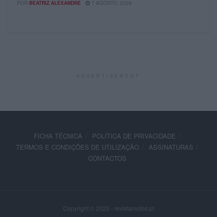
POR
BEATRIZ ALEXANDRE
7 AGOSTO, 2026
ADVERTISEMENT
FICHA TÉCNICA
POLÍTICA DE PRIVACIDADE
TERMOS E CONDIÇÕES DE UTILIZAÇÃO
ASSINATURAS
CONTACTOS
Copyright © 2023 - revistamotos.pt