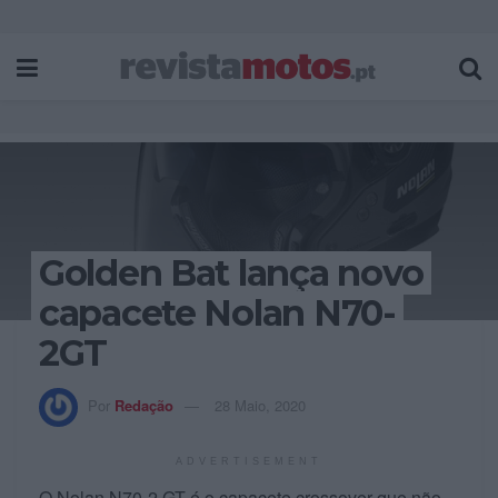
Golden Bat lança novo
capacete Nolan N70-
2GT
Por
Redação
28 Maio, 2020
ADVERTISEMENT
O Nolan N70-2 GT é o capacete crossover que não