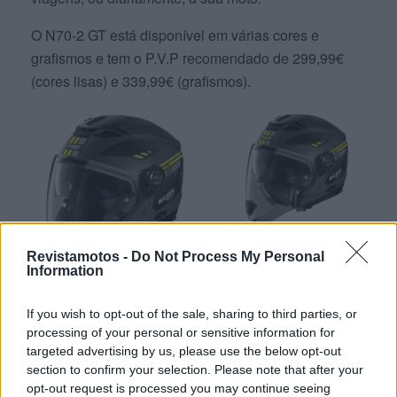
O N70-2 GT está disponível em várias cores e
grafismos e tem o P.V.P recomendado de 299,99€
(cores lisas) e 339,99€ (grafismos).
Revistamotos -
Do Not Process My Personal
Information
If you wish to opt-out of the sale, sharing to third parties, or
Tags:
Nolan
SC Vouga
processing of your personal or sensitive information for
targeted advertising by us, please use the below opt-out
section to confirm your selection. Please note that after your
RELACIONADOS
opt-out request is processed you may continue seeing