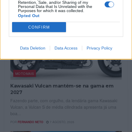
Retention, Sale, and/or Sharing of my
Personal Data that Is Unrelated with the
Purposes for which it was collected.
Opted Out
CONFIRM
Data Deletion
Data Access
Privacy Policy
MOTOMAIS
Kawasaki Vulcan mantém-se na gama em
2027
Fazendo parte, com orgulho, da lendária gama Kawasaki
Vulcan, a Vulcan S de média cilindrada apresenta já uma
boa...
POR
FERNANDO NETO
7 AGOSTO, 2026