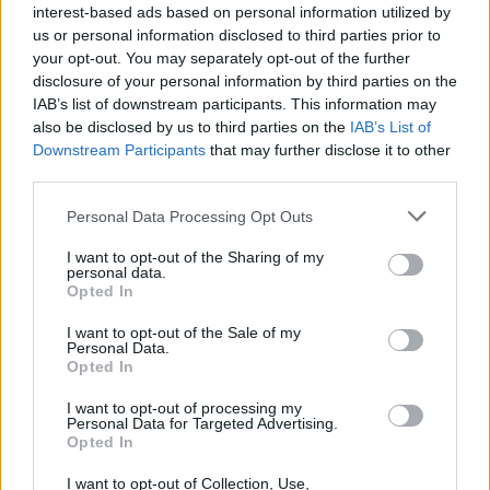
interest-based ads based on personal information utilized by
us or personal information disclosed to third parties prior to
your opt-out. You may separately opt-out of the further
disclosure of your personal information by third parties on the
IAB’s list of downstream participants. This information may
also be disclosed by us to third parties on the
IAB’s List of
Downstream Participants
that may further disclose it to other
third parties.
Personal Data Processing Opt Outs
I want to opt-out of the Sharing of my
personal data.
Opted In
NOTÍCIAS
I want to opt-out of the Sale of my
Design da Ducati Monster vence prémio Red
Personal Data.
Opted In
Dot 2026
A Ducati volta a destacar-se no panorama internacional do
I want to opt-out of processing my
Personal Data for Targeted Advertising.
design. A nova Monster recebeu o Red Dot Design Award...
Opted In
POR
BEATRIZ ALEXANDRE
7 AGOSTO, 2026
I want to opt-out of Collection, Use,