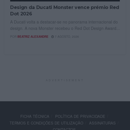
Design da Ducati Monster vence prémio Red
Dot 2026
A Ducati volta a destacar-se no panorama internacional do
design. A nova Monster recebeu o Red Dot Design Award...
POR
BEATRIZ ALEXANDRE
7 AGOSTO, 2026
ADVERTISEMENT
FICHA TÉCNICA
POLÍTICA DE PRIVACIDADE
TERMOS E CONDIÇÕES DE UTILIZAÇÃO
ASSINATURAS
CONTACTOS