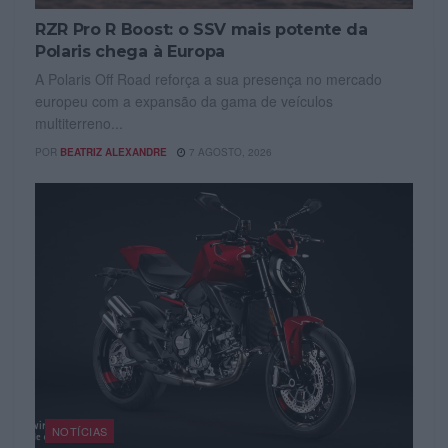
RZR Pro R Boost: o SSV mais potente da
Polaris chega à Europa
A Polaris Off Road reforça a sua presença no mercado
europeu com a expansão da gama de veículos
multiterreno...
POR
BEATRIZ ALEXANDRE
7 AGOSTO, 2026
NOTÍCIAS