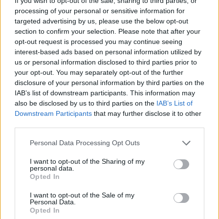
If you wish to opt-out of the sale, sharing to third parties, or
MOTOMAIS
processing of your personal or sensitive information for
targeted advertising by us, please use the below opt-out
Indian Chief Vintage Sturgis – Nova versão
section to confirm your selection. Please note that after your
limitada
opt-out request is processed you may continue seeing
interest-based ads based on personal information utilized by
A nova Indian Chief Vintage Sturgis, SD Edition,
us or personal information disclosed to third parties prior to
homenageia o papel fundamental da Indian Motorcycle nas
your opt-out. You may separately opt-out of the further
origens do encontro...
disclosure of your personal information by third parties on the
POR
FERNANDO NETO
7 AGOSTO, 2026
IAB’s list of downstream participants. This information may
also be disclosed by us to third parties on the
IAB’s List of
Downstream Participants
that may further disclose it to other
third parties.
Personal Data Processing Opt Outs
I want to opt-out of the Sharing of my
personal data.
Opted In
I want to opt-out of the Sale of my
Personal Data.
Opted In