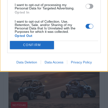
EVENTO
I want to opt-out of processing my
Personal Data for Targeted Advertising.
Opted In
42.º Passeio de Motas Antigas anima Sintra a
5 de setembro
I want to opt-out of Collection, Use,
Retention, Sale, and/or Sharing of my
5 de setembro volta a pôr Sintra na estrada O Moto Clube
Personal Data that Is Unrelated with the
de Sintra volta a cumprir a tradição...
Purposes for which it was collected.
Opted Out
POR
BEATRIZ ALEXANDRE
7 AGOSTO, 2026
CONFIRM
Data Deletion
Data Access
Privacy Policy
NOTÍCIAS