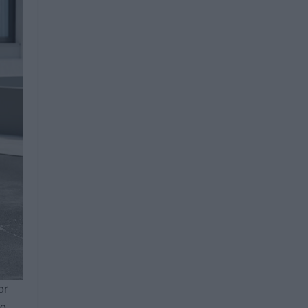
or
no