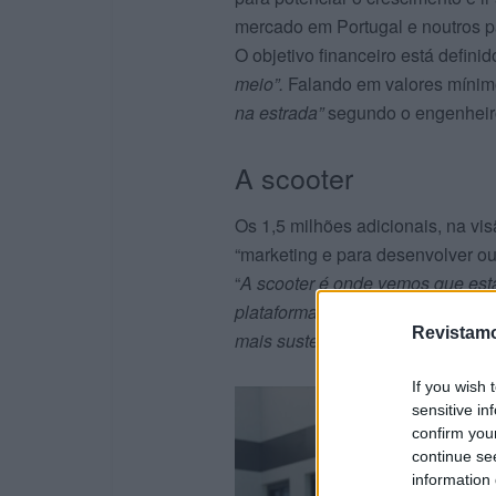
mercado em Portugal e noutros p
O objetivo financeiro está definid
meio”.
Falando em valores mínimo
na estrada”
segundo o engenheir
A scooter
Os 1,5 milhões adicionais, na vi
“marketing e para desenvolver out
“
A scooter é onde vemos que est
plataforma para colocar na scoot
Revistamo
mais sustentável”.
If you wish 
sensitive in
confirm you
continue se
information 