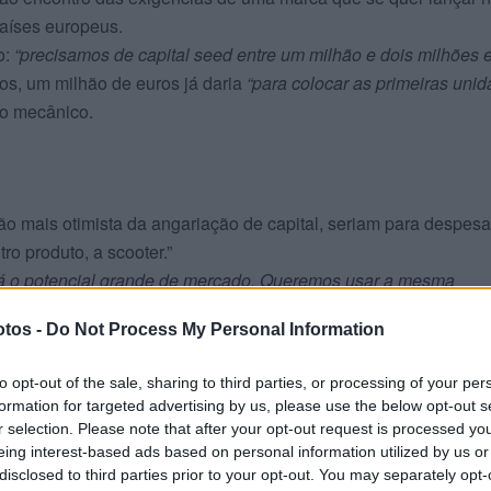
aíses europeus.
o:
“precisamos de capital seed entre um milhão e dois milhões 
s, um milhão de euros já daria
“para colocar as primeiras uni
o mecânico.
são mais otimista da angariação de capital, seriam para despes
ro produto, a scooter.”
á o potencial grande de mercado. Queremos usar a mesma
er, aumentar a escala e aumentar a margem, para tornar o negó
tos -
Do Not Process My Personal Information
to opt-out of the sale, sharing to third parties, or processing of your per
formation for targeted advertising by us, please use the below opt-out s
r selection. Please note that after your opt-out request is processed y
eing interest-based ads based on personal information utilized by us or
disclosed to third parties prior to your opt-out. You may separately opt-