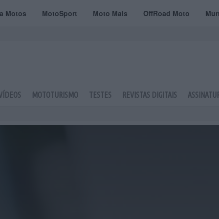
ta Motos
MotoSport
Moto Mais
OffRoad Moto
Mun
VÍDEOS
MOTOTURISMO
TESTES
REVISTAS DIGITAIS
ASSINATU