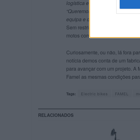
logística e distribuição dos produt
“Queremos avançar com o desenvol
equipa e dar resposta a este pote
Sem restrições ao perfil de inve
motos com rede de concessionário
Curiosamente, ou não, lá fora pa
notícia demos conta de um fabrica
para avançar com um projeto. A 
Famel as mesmas condições para 
Tags:
Electric bikes
FAMEL
m
RELACIONADOS