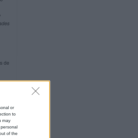
e
dades
as de
cio
sonal or
ection to
ou may
 personal
out of the