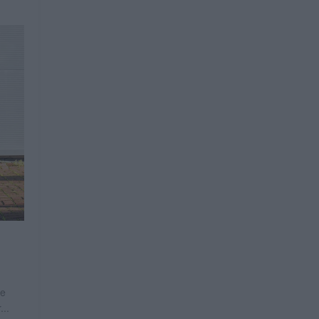
de
..