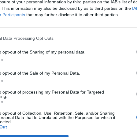
losure of your personal information by third parties on the IAB’s list of
. This information may also be disclosed by us to third parties on the
IA
Participants
that may further disclose it to other third parties.
l Data Processing Opt Outs
o opt-out of the Sharing of my personal data.
In
o opt-out of the Sale of my Personal Data.
In
to opt-out of processing my Personal Data for Targeted
ing.
In
o opt-out of Collection, Use, Retention, Sale, and/or Sharing
ersonal Data that Is Unrelated with the Purposes for which it
lected.
roduto é sempre muito complicado, porque o produto não
Out
iness to business]”, o qual se traduz, entre outros canais, na