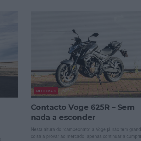
MOTOMAIS
Contacto Voge 625R – Sem
nada a esconder
Nesta altura do “campeonato” a Voge já não tem gran
coisa a provar ao mercado, apenas continuar a cumprir.
s