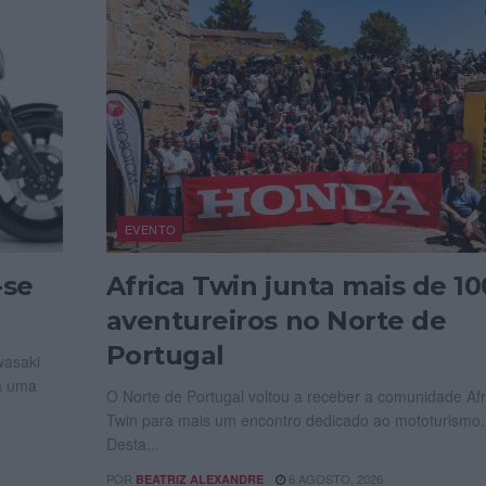
EVENTO
-se
Africa Twin junta mais de 10
aventureiros no Norte de
Portugal
wasaki
já uma
O Norte de Portugal voltou a receber a comunidade Afr
Twin para mais um encontro dedicado ao mototurismo.
Desta...
POR
6 AGOSTO, 2026
BEATRIZ ALEXANDRE