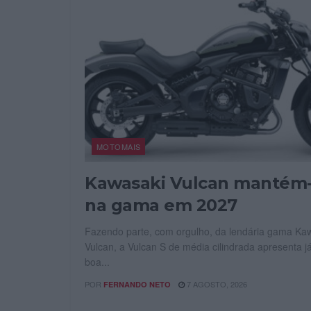
MOTOMAIS
Kawasaki Vulcan mantém
na gama em 2027
Fazendo parte, com orgulho, da lendária gama Ka
Vulcan, a Vulcan S de média cilindrada apresenta 
boa...
POR
7 AGOSTO, 2026
FERNANDO NETO