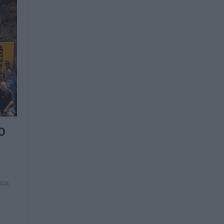
0
ica