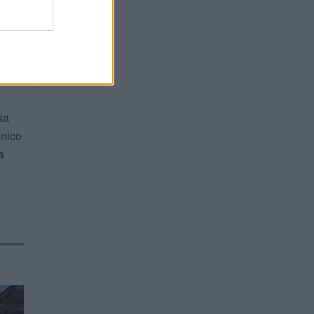
car a
r de
sa
ânico
a