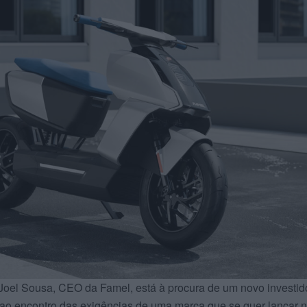
Joel Sousa, CEO da Famel, está à procura de um novo investid
r ao encontro das exigências de uma marca que se quer lançar 