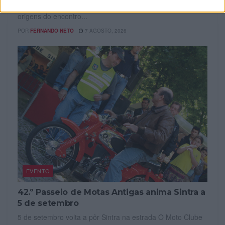
homenageia o papel fundamental da Indian Motorcycle nas
origens do encontro...
POR
FERNANDO NETO
7 AGOSTO, 2026
EVENTO
42.º Passeio de Motas Antigas anima Sintra a
5 de setembro
5 de setembro volta a pôr Sintra na estrada O Moto Clube