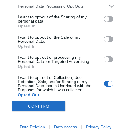
A Leatt lança a ADV HydraDri 8.5 para quem vive a
Personal Data Processing Opt Outs
aventura sem limites. A marca aposta numa bota...
I want to opt-out of the Sharing of my
POR
BEATRIZ ALEXANDRE
10 AGOSTO, 2026
personal data.
Opted In
I want to opt-out of the Sale of my
Personal Data.
Opted In
I want to opt-out of processing my
Personal Data for Targeted Advertising.
Opted In
I want to opt-out of Collection, Use,
Retention, Sale, and/or Sharing of my
Personal Data that Is Unrelated with the
Purposes for which it was collected.
Opted Out
MOTOMAIS
CONFIRM
Indian Chief Vintage Sturgis – Nova versão
limitada
A nova Indian Chief Vintage Sturgis, SD Edition,
Data Deletion
Data Access
Privacy Policy