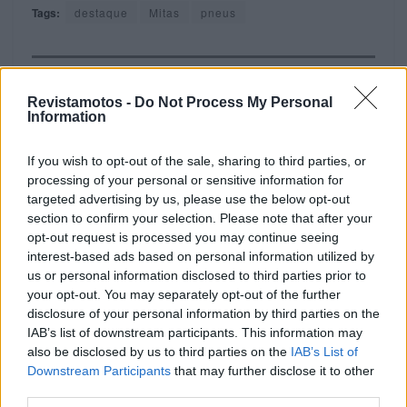
Tags:
destaque
Mitas
pneus
RELACIONADOS
Revistamotos -
Do Not Process My Personal
Information
If you wish to opt-out of the sale, sharing to third parties, or
processing of your personal or sensitive information for
targeted advertising by us, please use the below opt-out
section to confirm your selection. Please note that after your
opt-out request is processed you may continue seeing
interest-based ads based on personal information utilized by
us or personal information disclosed to third parties prior to
your opt-out. You may separately opt-out of the further
disclosure of your personal information by third parties on the
IAB’s list of downstream participants. This information may
EQUIPAMENTOS
also be disclosed by us to third parties on the
IAB’s List of
Downstream Participants
that may further disclose it to other
Leatt eleva a aventura com a nova ADV
third parties.
HydraDri 8.5