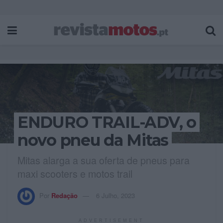
ENDURO TRAIL-ADV, o
novo pneu da Mitas
Mitas alarga a sua oferta de pneus para
maxi scooters e motos trail
Por
Redação
6 Julho, 2023
ADVERTISEMENT