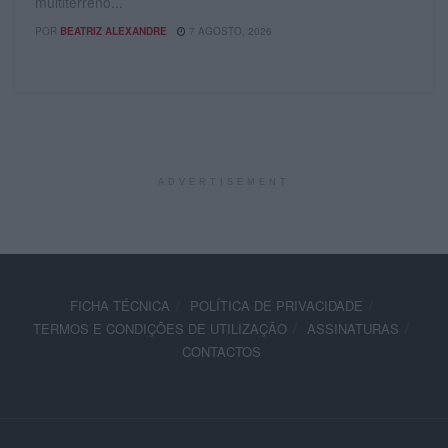
multiterreno...
POR
BEATRIZ ALEXANDRE
7 AGOSTO, 2026
ADVERTISEMENT
FICHA TÉCNICA
POLÍTICA DE PRIVACIDADE
TERMOS E CONDIÇÕES DE UTILIZAÇÃO
ASSINATURAS
CONTACTOS