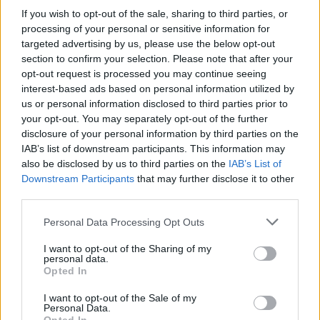
dedicado ao Dia do Made in Italy. O Museu e a
If you wish to opt-out of the sale, sharing to third parties, or
processing of your personal or sensitive information for
Fábrica Ducati estão localizados na Via Cavalieri
targeted advertising by us, please use the below opt-out
Ducati 3, em Bolonha.
section to confirm your selection. Please note that after your
opt-out request is processed you may continue seeing
Tags:
Ducati
Fábrica
motos
Museu
interest-based ads based on personal information utilized by
us or personal information disclosed to third parties prior to
Portas abertas
Revista Motos
your opt-out. You may separately opt-out of the further
disclosure of your personal information by third parties on the
IAB’s list of downstream participants. This information may
RELACIONADOS
also be disclosed by us to third parties on the
IAB’s List of
Downstream Participants
that may further disclose it to other
third parties.
Personal Data Processing Opt Outs
I want to opt-out of the Sharing of my
personal data.
Opted In
I want to opt-out of the Sale of my
Personal Data.