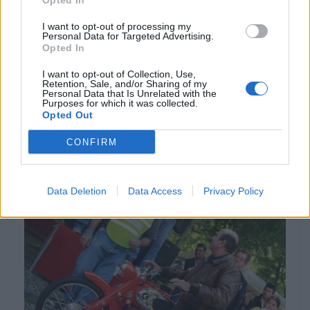
Opted In
I want to opt-out of processing my
Personal Data for Targeted Advertising.
MOTOMAIS
Opted In
Indian Chief Vintage Sturgis – Nova versão
I want to opt-out of Collection, Use,
limitada
Retention, Sale, and/or Sharing of my
Personal Data that Is Unrelated with the
A nova Indian Chief Vintage Sturgis, SD Edition,
Purposes for which it was collected.
homenageia o papel fundamental da Indian Motorcycle nas
Opted Out
origens do encontro...
CONFIRM
POR
FERNANDO NETO
7 AGOSTO, 2026
Data Deletion
Data Access
Privacy Policy