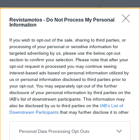
Revistamotos -
Do Not Process My Personal
Information
If you wish to opt-out of the sale, sharing to third parties, or
processing of your personal or sensitive information for
targeted advertising by us, please use the below opt-out
section to confirm your selection. Please note that after your
opt-out request is processed you may continue seeing
interest-based ads based on personal information utilized by
us or personal information disclosed to third parties prior to
EQUIPAMENTOS
your opt-out. You may separately opt-out of the further
disclosure of your personal information by third parties on the
Regina com corrente para a KTM 1390 Super
IAB’s list of downstream participants. This information may
Duke RR Track
also be disclosed by us to third parties on the
IAB’s List of
Downstream Participants
that may further disclose it to other
A Regina Catene Calibrate S.p.A., líder global em sistemas
third parties.
de transmissão de alto desempenho, estabeleceu uma
parceria técnica com...
Personal Data Processing Opt Outs
POR
BEATRIZ ALEXANDRE
3 AGOSTO, 2026