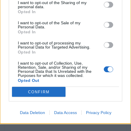
I want to opt-out of the Sharing of my
personal data.
Opted In
I want to opt-out of the Sale of my
Personal Data.
Opted In
I want to opt-out of processing my
Personal Data for Targeted Advertising.
Opted In
I want to opt-out of Collection, Use,
Retention, Sale, and/or Sharing of my
Personal Data that Is Unrelated with the
Purposes for which it was collected.
ARTIGOS
Opted Out
Dicas by Liqui Moly – Mudar o óleo em casa?
CONFIRM
Para quem é fã do "Faça Você Mesmo", quando chega a
hora de mudar o óleo do motor a...
Data Deletion
Data Access
Privacy Policy
POR
FERNANDO NETO
1 AGOSTO, 2026