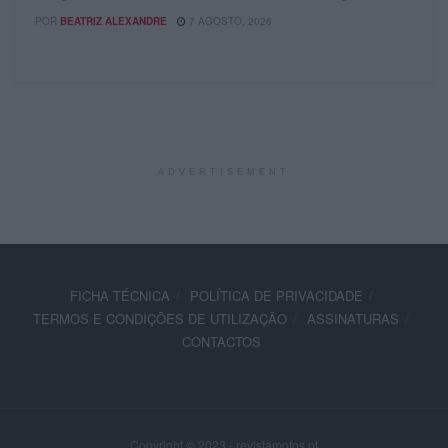
POR
BEATRIZ ALEXANDRE
7 AGOSTO, 2026
ADVERTISEMENT
FICHA TÉCNICA
POLÍTICA DE PRIVACIDADE
TERMOS E CONDIÇÕES DE UTILIZAÇÃO
ASSINATURAS
CONTACTOS
Copyright © 2023 - revistamotos.pt