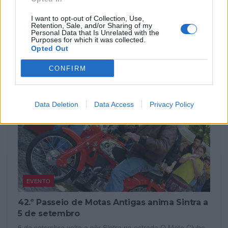
A nova Indian Chief Vintage Sturgis, SD Edition,
homenageia o papel fundamental da Indian Motorcycle nas
I want to opt-out of Collection, Use,
origens do encontro...
Retention, Sale, and/or Sharing of my
Personal Data that Is Unrelated with the
POR
FERNANDO NETO
7 AGOSTO, 2026
Purposes for which it was collected.
Opted Out
CONFIRM
Data Deletion
Data Access
Privacy Policy
EVENTO
42.º Passeio de Motas Antigas anima Sintra a
5 de setembro
5 de setembro volta a pôr Sintra na estrada O Moto Clube