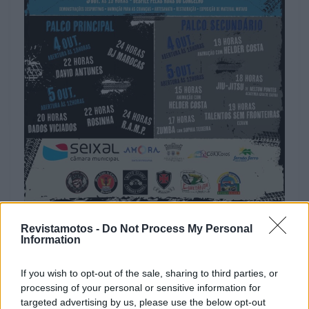
Mais informações na respetiva
rede social
ou no
cartaz que junto se apresenta.
Revistamotos -
Do Not Process My Personal
Information
Veja também
Festa Seixal Motard 2023
If you wish to opt-out of the sale, sharing to third parties, or
processing of your personal or sensitive information for
Tags:
Concentração
destaque
Mototurismo
targeted advertising by us, please use the below opt-out