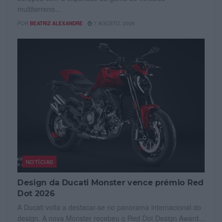
multiterreno...
POR
BEATRIZ ALEXANDRE
7 AGOSTO, 2026
NOTÍCIAS
Design da Ducati Monster vence prémio Red
Dot 2026
A Ducati volta a destacar-se no panorama internacional do
design. A nova Monster recebeu o Red Dot Design Award...