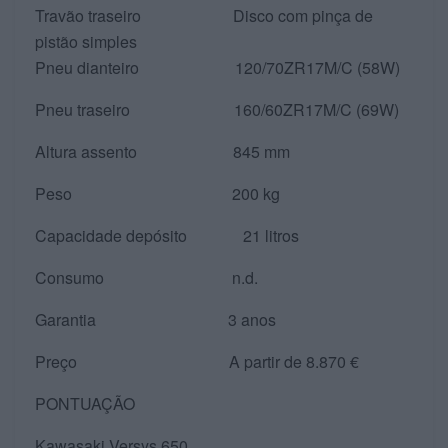
Travão traseiro Disco com pinça de
pistão simples
Pneu dianteiro 120/70ZR17M/C (58W)
Pneu traseiro 160/60ZR17M/C (69W)
Altura assento 845 mm
Peso 200 kg
Capacidade depósito 21 litros
Consumo n.d.
Garantia 3 anos
Preço A partir de 8.870 €
PONTUAÇÃO
Kawasaki Versys 650