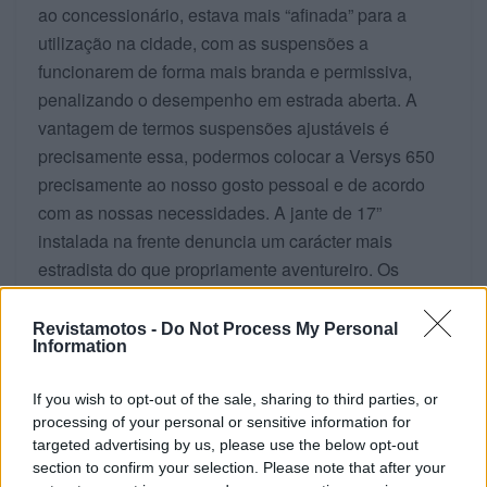
ao concessionário, estava mais “afinada” para a
utilização na cidade, com as suspensões a
funcionarem de forma mais branda e permissiva,
penalizando o desempenho em estrada aberta. A
vantagem de termos suspensões ajustáveis é
precisamente essa, podermos colocar a Versys 650
precisamente ao nosso gosto pessoal e de acordo
com as nossas necessidades. A jante de 17”
instalada na frente denuncia um carácter mais
estradista do que propriamente aventureiro. Os
ajustes na forquilha dianteira são fáceis de fazer e
atrás podemos alterar a pré-carga da mola através de
Revistamotos -
Do Not Process My Personal
Information
um novo, e mais prático, ajuste remoto.
If you wish to opt-out of the sale, sharing to third parties, or
processing of your personal or sensitive information for
targeted advertising by us, please use the below opt-out
section to confirm your selection. Please note that after your