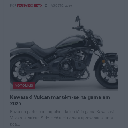
POR
FERNANDO NETO
7 AGOSTO, 2026
MOTOMAIS
Kawasaki Vulcan mantém-se na gama em
2027
Fazendo parte, com orgulho, da lendária gama Kawasaki
Vulcan, a Vulcan S de média cilindrada apresenta já uma
boa...