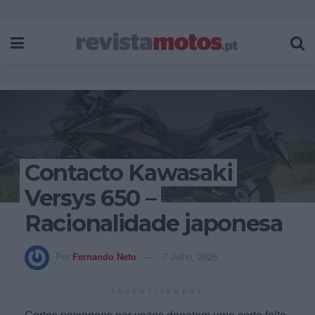
Contacto Kawasaki
Versys 650 –
Racionalidade japonesa
Por
Fernando Neto
7 Julho, 2026
ADVERTISEMENT
Certas paisagens por vezes denotam uma certa falta