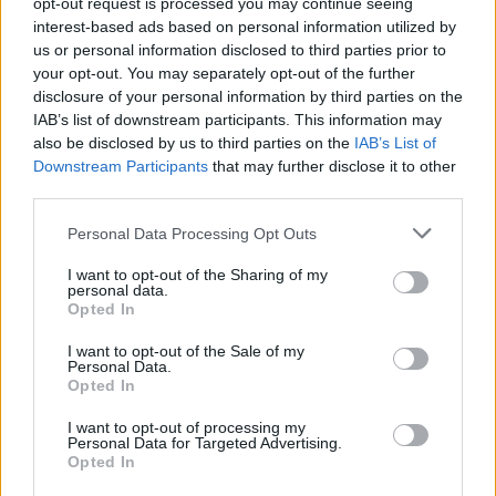
opt-out request is processed you may continue seeing
interest-based ads based on personal information utilized by
us or personal information disclosed to third parties prior to
your opt-out. You may separately opt-out of the further
disclosure of your personal information by third parties on the
IAB’s list of downstream participants. This information may
also be disclosed by us to third parties on the
IAB’s List of
Downstream Participants
that may further disclose it to other
third parties.
Personal Data Processing Opt Outs
IDEAL PARA TODA O USO
I want to opt-out of the Sharing of my
Cada dia que passa testando novas motos, ficamos
personal data.
Opted In
cada vez mais surpreendidos com o que as motos de
média cilindrada nos deixam fazer e como se
I want to opt-out of the Sale of my
Personal Data.
colocam cada vez mais como a “medida certa”. São
Opted In
suficientemente leves para serem conduzidas sem
I want to opt-out of processing my
esforço; suficientemente sólidas para rodar com duas
Personal Data for Targeted Advertising.
pessoas e três malas carregadas; são capazes de
Opted In
rodar com excelente desempenho em terrenos mais