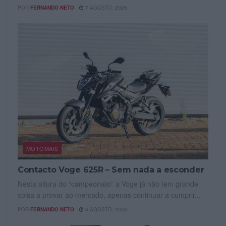
POR
FERNANDO NETO
7 AGOSTO, 2026
MOTOMAIS
Contacto Voge 625R – Sem nada a esconder
Nesta altura do “campeonato” a Voge já não tem grande
coisa a provar ao mercado, apenas continuar a cumprir...
POR
FERNANDO NETO
6 AGOSTO, 2026