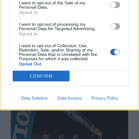
I want to opt-out of the Sale of my
Personal Data.
Opted In
I want to opt-out of processing my
Personal Data for Targeted Advertising.
COMPETIÇÃO
Opted In
I want to opt-out of Collection, Use,
Flat Track: primeiros campeões definidos
Retention, Sale, and/or Sharing of my
em Santiago do Cacém
Personal Data that Is Unrelated with the
Purposes for which it was collected.
A penúltima ronda do Campeonato Nacional de Flat Track
Opted Out
2026, em Santiago do Cacém, acelerou o desfecho da
temporada....
CONFIRM
POR
BEATRIZ ALEXANDRE
29 JULHO, 2026
Data Deletion
Data Access
Privacy Policy