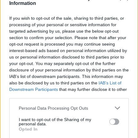
Information
If you wish to opt-out of the sale, sharing to third parties, or
processing of your personal or sensitive information for
targeted advertising by us, please use the below opt-out
COMPETIÇÃO
section to confirm your selection. Please note that after your
opt-out request is processed you may continue seeing
Cinquentenário do Supercross da Poutena
interest-based ads based on personal information utilized by
celebra duas rondas do CNSX
us or personal information disclosed to third parties prior to
O Supercross da Poutena celebrou 50 anos com uma
your opt-out. You may separately opt-out of the further
jornada dupla do Campeonato Nacional de Supercross,
disclosure of your personal information by third parties on the
nos dias 1...
IAB’s list of downstream participants. This information may
also be disclosed by us to third parties on the
IAB’s List of
POR
BEATRIZ ALEXANDRE
5 AGOSTO, 2026
Downstream Participants
that may further disclose it to other
third parties.
Personal Data Processing Opt Outs
I want to opt-out of the Sharing of my
personal data.
Opted In