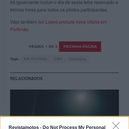
irá igualmente incluir o dia de sexta-feira reservado a
treinos livres para todos os pilotos participantes.
Veja também
Ivo Lopes procura nova vitória em
Portimão
PÁGINA 1 DE 2
Tags:
AIA Portimão
CNV
destaque
RELACIONADOS
Revistamotos -
Do Not Process My Personal