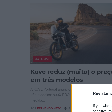
MOTOMAIS
Kove reduz (muito) o preç
em três modelos
A KOVE Portugal anunciou uma redução de preço 
Revistamo
três modelos: 800X PRO, 450 Rally e NK 125R. Es
medida...
If you wish 
POR
17 NOVEMBRO, 2025
FERNANDO NETO
sensitive in