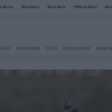
ta Motos
MotoSport
Moto Mais
OffRoad Moto
Mun
VÍDEOS
MOTOTURISMO
TESTES
REVISTAS DIGITAIS
ASSINATU