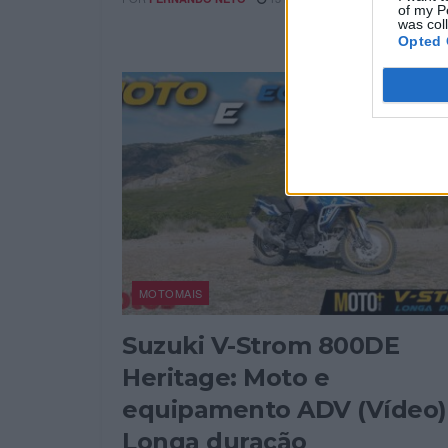
of my P
was col
Opted 
MOTOMAIS
Suzuki V-Strom 800DE
Heritage: Moto e
equipamento ADV (Vídeo)
Longa duração