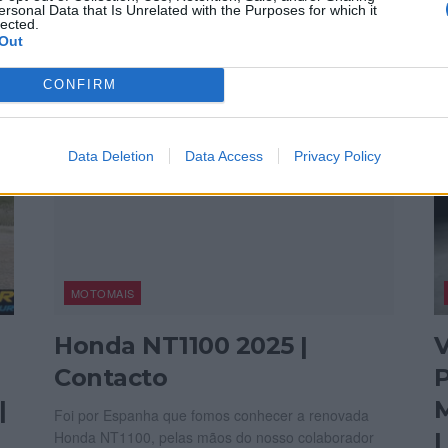
ersonal Data that Is Unrelated with the Purposes for which it
lected.
POR
13 NOVEMBRO, 2025
P
REDAÇÃO
Out
CONFIRM
Data Deletion
Data Access
Privacy Policy
MOTOMAIS
Honda NT1100 2025 |
V
Contacto
P
|
Foi por Espanha que fomos conhecer a renovada
Honda NT1100, pelas mãos do nosso colaborador
|