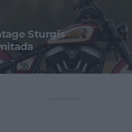
ntage Sturgis
imitada
ADVERTISEMENT