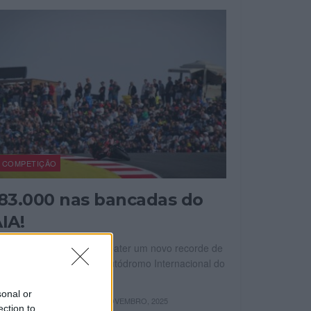
COMPETIÇÃO
83.000 nas bancadas do
IA!
GP de Portugal voltou a bater um novo recorde de
blico nas bancadas do Autódromo Internacional do
garve. Foram...
sonal or
OR
13 NOVEMBRO, 2025
FERNANDO NETO
ection to