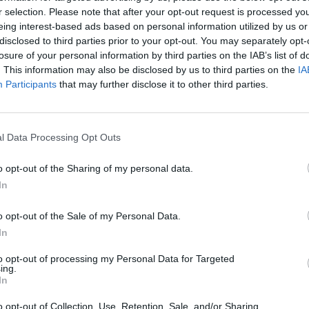
r selection. Please note that after your opt-out request is processed y
eing interest-based ads based on personal information utilized by us or
disclosed to third parties prior to your opt-out. You may separately opt-
losure of your personal information by third parties on the IAB’s list of
. This information may also be disclosed by us to third parties on the
IA
Participants
that may further disclose it to other third parties.
l Data Processing Opt Outs
o opt-out of the Sharing of my personal data.
ARTIGOS
In
Reportagem CNV Estoril II
I
o opt-out of the Sale of my Personal Data.
– Em circuito com a Honda
a
In
Hornet
to
to opt-out of processing my Personal Data for Targeted
ing.
Há convites que são impossíveis de recusar e
As
In
oportunidades que devemos aproveitar, por isso não
in
o opt-out of Collection, Use, Retention, Sale, and/or Sharing
havia como escapar ao convite...
pe