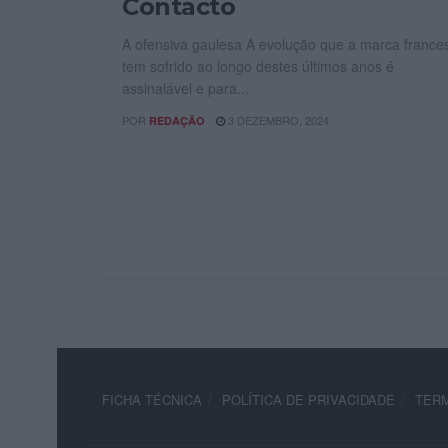
Contacto
A ofensiva gaulesa A evolução que a marca france
tem sofrido ao longo destes últimos anos é
assinalável e para...
POR
3 DEZEMBRO, 2024
REDAÇÃO
FICHA TÉCNICA
POLÍTICA DE PRIVACIDADE
TERM