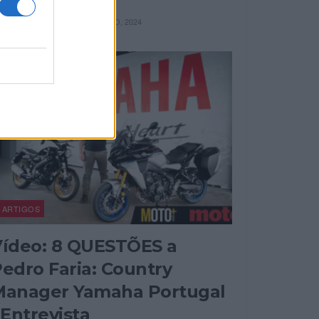
OR
18 DEZEMBRO, 2024
REDAÇÃO
ARTIGOS
ídeo: 8 QUESTÕES a
edro Faria: Country
Manager Yamaha Portugal
 Entrevista