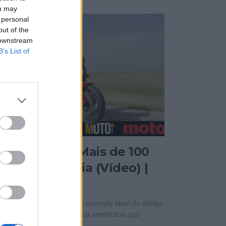
ou may
 personal
out of the
 downstream
B’s List of
MOTOMAIS
ndian Scout: Mais de 100
nos de história (Vídeo) |
Contacto
 novas Indian Scout são o exemplo ideal do design
spirado na história da marca americana que
rtence ao grupo...