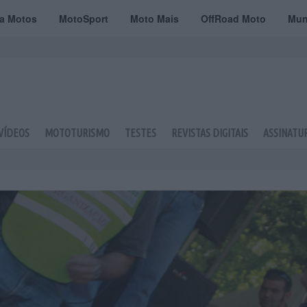
ta Motos
MotoSport
Moto Mais
OffRoad Moto
Mun
VÍDEOS
MOTOTURISMO
TESTES
REVISTAS DIGITAIS
ASSINATU