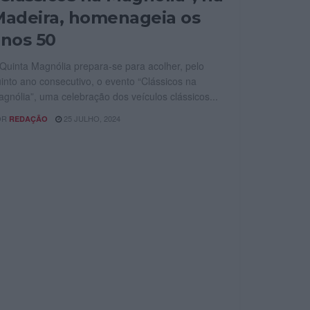
adeira, homenageia os
nos 50
Quinta Magnólia prepara-se para acolher, pelo
into ano consecutivo, o evento “Clássicos na
gnólia”, uma celebração dos veículos clássicos...
OR
25 JULHO, 2024
REDAÇÃO