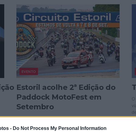
EVENTO
ição
Estoril acolhe 2ª Edição do
T
Paddock MotoFest em
O 
Setembro
vi
de
Nos dias 7 e 8 de setembro, o Circuito do Estoril será
P
palco da 2ª edição do Paddock MotoFest, um...
tos -
Do Not Process My Personal Information
POR
28 AGOSTO, 2024
REDAÇÃO