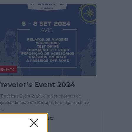
EVENTO
raveler’s Event 2024
Traveler's Event 2024, o maior encontro de
ajantes de moto em Portugal, terá lugar de 5 a 8
...
OR
23 AGOSTO, 2024
REDAÇÃO