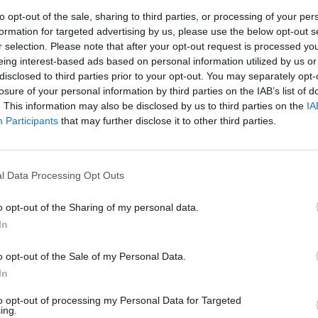
to opt-out of the sale, sharing to third parties, or processing of your per
formation for targeted advertising by us, please use the below opt-out s
r selection. Please note that after your opt-out request is processed y
eing interest-based ads based on personal information utilized by us or
disclosed to third parties prior to your opt-out. You may separately opt-
losure of your personal information by third parties on the IAB’s list of
. This information may also be disclosed by us to third parties on the
IA
Participants
that may further disclose it to other third parties.
l Data Processing Opt Outs
EVENTO
o opt-out of the Sharing of my personal data.
In
MotoGP lança iniciativa
“Racing for the Future”
h
o opt-out of the Sale of my Personal Data.
In
para um impacto positivo
H
no mundo
to opt-out of processing my Personal Data for Targeted
ing.