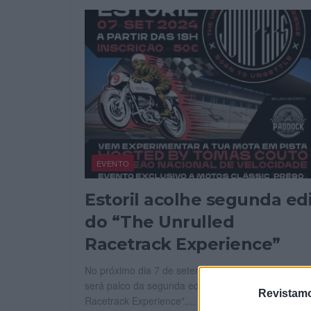
EVENTO
Estoril acolhe segunda ed
do “The Unrulled
Racetrack Experience”
No próximo dia 7 de setembro, o Circuito do Estoril
será palco da segunda edição do "The Unrulled
Revistamo
Racetrack Experience",...