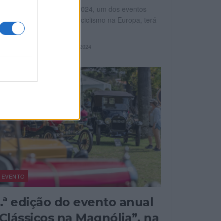
 European Bike Week de 2024, um dos eventos
is emblemáticos do motociclismo na Europa, terá
gar de 3 a...
OR
10 AGOSTO, 2024
REDAÇÃO
EVENTO
.ª edição do evento anual
Clássicos na Magnólia”, na