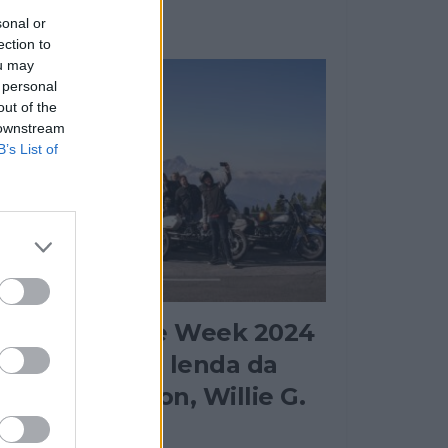
sonal or
ection to
ou may
 personal
out of the
 downstream
B’s List of
EVENTO
European Bike Week 2024
omenageia a lenda da
arley-Davidson, Willie G.
Davidson