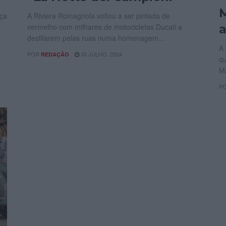
M
nça
A Riviera Romagnola voltou a ser pintada de
vermelho com milhares de motocicletas Ducati a
a
desfilarem pelas ruas numa homenagem...
A 
POR
30 JULHO, 2024
REDAÇÃO
qu
Ma
P