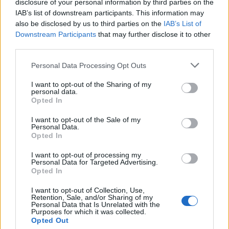
disclosure of your personal information by third parties on the
IAB’s list of downstream participants. This information may
also be disclosed by us to third parties on the
IAB’s List of
Downstream Participants
that may further disclose it to other
third parties.
Personal Data Processing Opt Outs
EVENTO
I want to opt-out of the Sharing of my
42.º Passeio de Motas Antigas anima Sintra a
personal data.
Opted In
5 de setembro
5 de setembro volta a pôr Sintra na estrada O Moto Clube
I want to opt-out of the Sale of my
de Sintra volta a cumprir a tradição...
Personal Data.
Opted In
POR
BEATRIZ ALEXANDRE
7 AGOSTO, 2026
I want to opt-out of processing my
Personal Data for Targeted Advertising.
Opted In
I want to opt-out of Collection, Use,
Retention, Sale, and/or Sharing of my
Personal Data that Is Unrelated with the
Purposes for which it was collected.
Opted Out