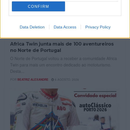
CONFIRM
Data Deletion
Data Access
Privacy Policy
EVENTO
Africa Twin junta mais de 100 aventureiros
no Norte de Portugal
O Norte de Portugal voltou a receber a comunidade Africa
Twin para mais um encontro dedicado ao mototurismo.
Desta...
POR
BEATRIZ ALEXANDRE
6 AGOSTO, 2026