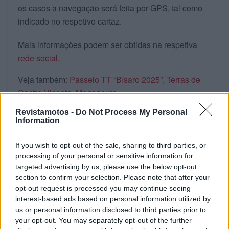
os casos a navegação será feita por GPS, tal como
indicado no respetivo cartaz.
Mais informações podem ser obtidas na respetiva
rede social.
Veja também:
Passeio TT “Bísaro 2025”, Terras de
Castro Vicente, Mogadouro
Revistamotos -
Do Not Process My Personal
Tags:
Algarve
aventura
destaque
Passeio TT
Information
If you wish to opt-out of the sale, sharing to third parties, or
RELACIONADOS
processing of your personal or sensitive information for
targeted advertising by us, please use the below opt-out
section to confirm your selection. Please note that after your
opt-out request is processed you may continue seeing
interest-based ads based on personal information utilized by
us or personal information disclosed to third parties prior to
your opt-out. You may separately opt-out of the further