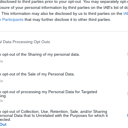
disclosed to third parties prior to your opt-out. You may separately opt-
losure of your personal information by third parties on the IAB’s list of
. This information may also be disclosed by us to third parties on the
IA
Participants
that may further disclose it to other third parties.
l Data Processing Opt Outs
 unissexo e está disponível na cor preta em tamanhos que vari
o opt-out of the Sharing of my personal data.
 do
46 ao 66
para homem. O P.V.P. recomendado é
In
o opt-out of the Sale of my Personal Data.
In
ormações sobre o
Westend
no site oficial da
BMW Motorrad
. Vej
torrad
.
to opt-out of processing my Personal Data for Targeted
ing.
In
Casaco Westend
destaque
o opt-out of Collection, Use, Retention, Sale, and/or Sharing
ersonal Data that Is Unrelated with the Purposes for which it
lected.
Out