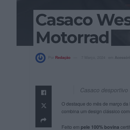
Casaco We
Motorrad
Por
Redação
7 Março, 2024
em
Acessór
Casaco desportivo e
O destaque do mês de março da 
combina um design clássico com 
Feito em
pele 100% bovina
cert