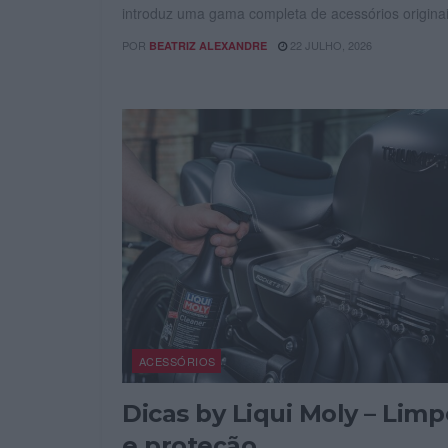
introduz uma gama completa de acessórios originai
POR
22 JULHO, 2026
BEATRIZ ALEXANDRE
ACESSÓRIOS
Dicas by Liqui Moly – Lim
e proteção