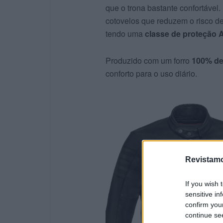
que o trona bastante confortáve
cotovelos que reduzem o risco de
tendo uma
classe de proteção
Produzido com um forro
100% de
conforto para o uso diário.
Revistamo
If you wish 
sensitive in
confirm you
continue se