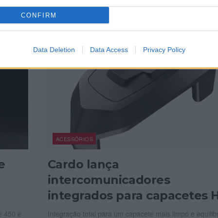
CONFIRM
Data Deletion
Data Access
Privacy Policy
ACESSÓRIOS
e
Cardo lança
intercomunicadores
integrados para capacetes 
e 450 e
Integração total para um capacete mais limpo e equilib