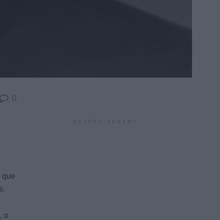
0
ADVERTISEMENT
 que
s.
, o