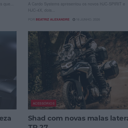
s que...
A Cardo Systems apresentou os novos HJC‑SPIRIT e
HJC‑4X, dois...
POR
16 JUNHO, 2026
BEATRIZ ALEXANDRE
ACESSÓRIOS
peza
Shad com novas malas later
TR 27