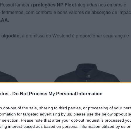
l. Possui também
proteções NP Flex
integradas nos ombros e
 ferimentos, com conforto e bons valores de absorção de impac
 AAA.
 algodão
, a premissa do Westend é proporcionar segurança e
tos -
Do Not Process My Personal Information
to opt-out of the sale, sharing to third parties, or processing of your per
formation for targeted advertising by us, please use the below opt-out s
r selection. Please note that after your opt-out request is processed y
eing interest-based ads based on personal information utilized by us or