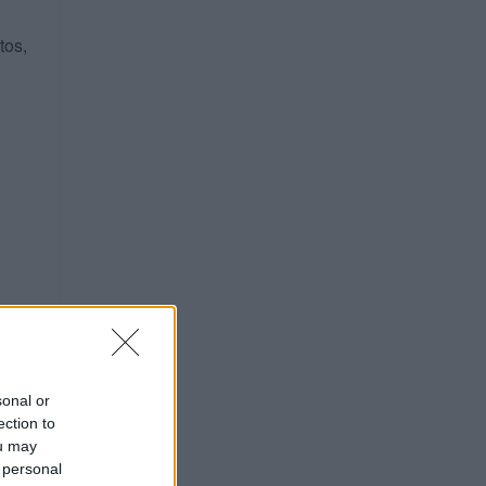
tos,
sonal or
ection to
ou may
 personal