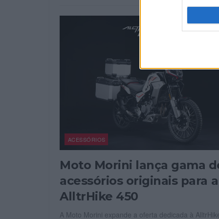
ACESSÓRIOS
Moto Morini lança gama d
acessórios originais para a
AlltrHike 450
A Moto Morini expande a oferta dedicada à AlltrHik