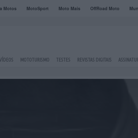
ta Motos
MotoSport
Moto Mais
OffRoad Moto
Mun
VÍDEOS
MOTOTURISMO
TESTES
REVISTAS DIGITAIS
ASSINATU