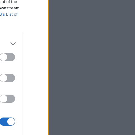
out of the
 downstream
B’s List of
am,
a