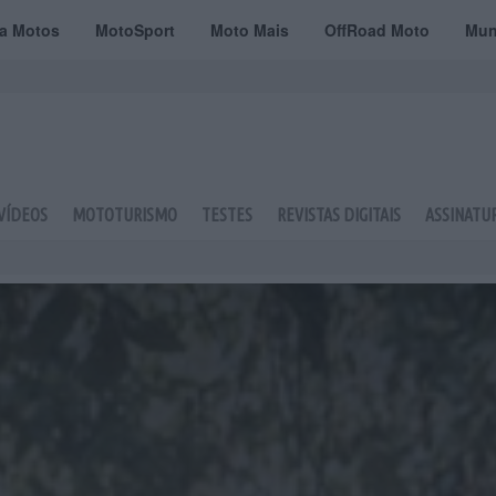
ta Motos
MotoSport
Moto Mais
OffRoad Moto
Mun
VÍDEOS
MOTOTURISMO
TESTES
REVISTAS DIGITAIS
ASSINATU