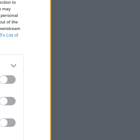
ection to
ou may
 personal
out of the
 downstream
B’s List of