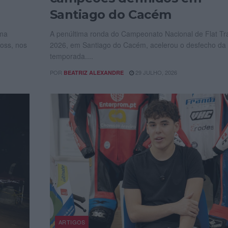
Santiago do Cacém
uma
A penúltima ronda do Campeonato Nacional de Flat Tr
oss, nos
2026, em Santiago do Cacém, acelerou o desfecho da
temporada....
POR
29 JULHO, 2026
BEATRIZ ALEXANDRE
ARTIGOS