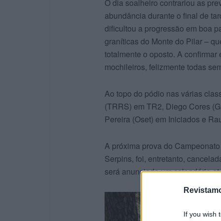
O dia soalheiro contrariou as pr
abundância durante o final de t
dificultou a progressão em boa p
graníticas do Monte do Pilar – 
totalmente o oposto. A confirmar 
mochileiros, felizmente todas se
Ao topo do pódio nas várias clas
(TRRS) em TR2, Diego Cores (G
Pereira (Oset) em Iniciados e Rau
A próxima prova do Campeonato N
Serpins, foi, entretanto, cancel
será anunciado um calendário a
Revistamo
If you wish 