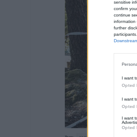
sensitive in
confirm you
continue se
information 
further disc
participants
Downstream 
Persona
I want t
Opted 
I want t
Opted 
I want 
Advertis
Opted 
campeonato
destaque