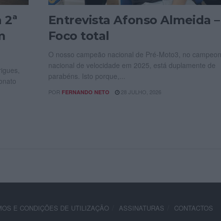
 2ª
Entrevista Afonso Almeida –
m
Foco total
O nosso campeão nacional de Pré-Moto3, no campeon
nacional de velocidade em 2025, está duplamente de
igues,
parabéns. Isto porque,...
onato
POR
28 JULHO, 2026
FERNANDO NETO
OS E CONDIÇÕES DE UTILIZAÇÃO
ASSINATURAS
CONTACTOS