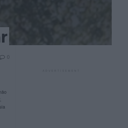
r
0
ADVERTISEMENT
 não
,
sia