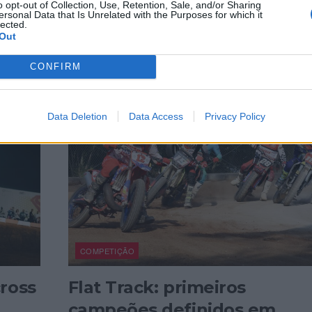
o opt-out of Collection, Use, Retention, Sale, and/or Sharing
ersonal Data that Is Unrelated with the Purposes for which it
lected.
Out
CONFIRM
Data Deletion
Data Access
Privacy Policy
COMPETIÇÃO
ross
Flat Track: primeiros
campeões definidos em