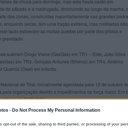
evisões de chuva para domingo, mas esta havia caído em
arde de sábado e a madrugada, diminuindo ao longo da manhã, 
arte das zonas, construídas maioritariamente nas grandes pedr
que, enquanto secas, têm uma tração extrema, mas molhadas são
este facto estiveram as muitas quedas por parte dos pilotos e
m gravidade.
ses subiram Diogo Vieira (GasGas) em TR1 – Elite, João Silva
asGas) em TR3, Gonçalo Antunes (Sherco) em TR4, António
l Queirós (Oset) em Infantis.
acional de Trial, inicialmente agendada para 12 de outubro 
ada pela organização devido a impedimentos de força maior. Em 
tualizado do CNT 2025.
tos -
Do Not Process My Personal Information
to opt-out of the sale, sharing to third parties, or processing of your per