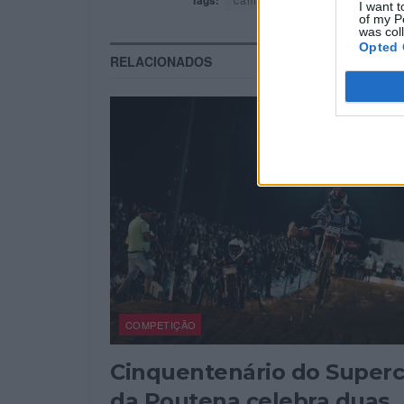
Tags:
I want t
of my P
was col
Opted 
RELACIONADOS
COMPETIÇÃO
Cinquentenário do Superc
da Poutena celebra duas