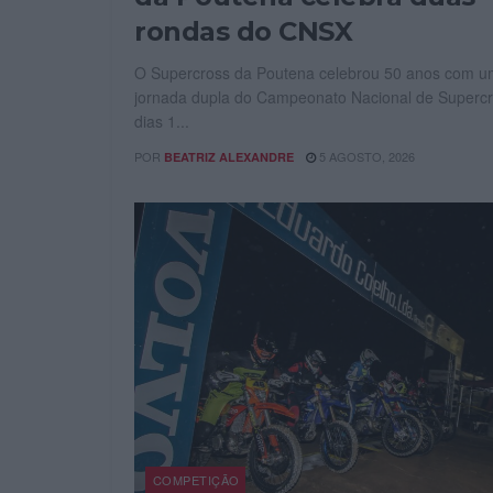
rondas do CNSX
O Supercross da Poutena celebrou 50 anos com 
jornada dupla do Campeonato Nacional de Supercr
dias 1...
POR
5 AGOSTO, 2026
BEATRIZ ALEXANDRE
COMPETIÇÃO