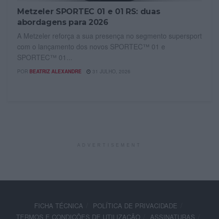
Metzeler SPORTEC 01 e 01 RS: duas
abordagens para 2026
A Metzeler reforça a sua presença no segmento supersport
com o lançamento dos novos SPORTEC™ 01 e
SPORTEC™ 01...
POR
BEATRIZ ALEXANDRE
31 JULHO, 2026
ADVERTISEMENT
FICHA TÉCNICA
POLÍTICA DE PRIVACIDADE
TERMOS E CONDIÇÕES DE UTILIZAÇÃO
ASSINATURAS