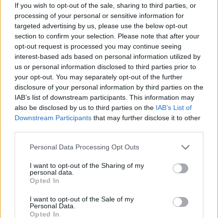
If you wish to opt-out of the sale, sharing to third parties, or
processing of your personal or sensitive information for
EQUIPAMENTOS
targeted advertising by us, please use the below opt-out
section to confirm your selection. Please note that after your
Regina com corrente para a KTM 1390 Super
opt-out request is processed you may continue seeing
Duke RR Track
interest-based ads based on personal information utilized by
A Regina Catene Calibrate S.p.A., líder global em sistemas
us or personal information disclosed to third parties prior to
de transmissão de alto desempenho, estabeleceu uma
your opt-out. You may separately opt-out of the further
parceria técnica com...
disclosure of your personal information by third parties on the
IAB’s list of downstream participants. This information may
POR
BEATRIZ ALEXANDRE
3 AGOSTO, 2026
also be disclosed by us to third parties on the
IAB’s List of
Downstream Participants
that may further disclose it to other
third parties.
Personal Data Processing Opt Outs
I want to opt-out of the Sharing of my
personal data.
Opted In
I want to opt-out of the Sale of my
Personal Data.
Opted In