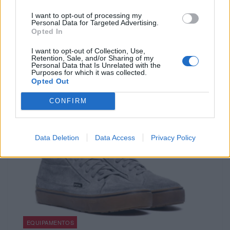
I want to opt-out of processing my
ARTIGOS
Personal Data for Targeted Advertising.
Opted In
Dicas by Liqui Moly – Mudar o óleo em casa?
I want to opt-out of Collection, Use,
Para quem é fã do "Faça Você Mesmo", quando chega a
Retention, Sale, and/or Sharing of my
hora de mudar o óleo do motor a...
Personal Data that Is Unrelated with the
Purposes for which it was collected.
POR
FERNANDO NETO
1 AGOSTO, 2026
Opted Out
CONFIRM
Data Deletion
Data Access
Privacy Policy
EQUIPAMENTOS