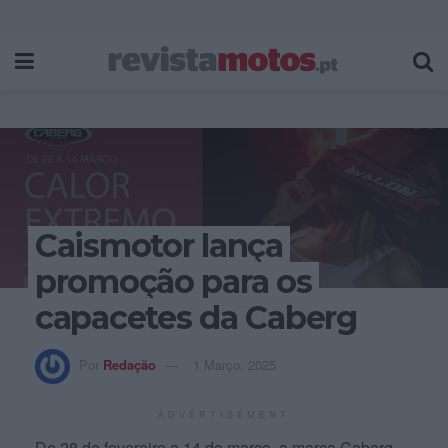
Caismotor lança
promoção para os
capacetes da Caberg
Por
Redação
1 Março, 2025
ADVERTISEMENT
De 28 de fevereiro a 14 de março, a marca Caberg